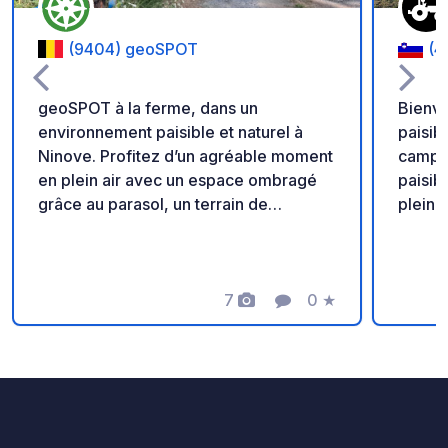
(9404) geoSPOT
(4
geoSPOT à la ferme, dans un
Bienve
environnement paisible et naturel à
paisib
Ninove. Profitez d’un agréable moment
campagne slo
en plein air avec un espace ombragé
paisibl
grâce au parasol, un terrain de
pleine
pétanque et des balades à poney pour
authen
les enfants. Un lieu idéal pour une halte
calme 
au calme. Merci au propriétaire de
vaches
partager ce geoSPOT! :) Rappel : -
7
0
★
équilib
Photos
Commentaire
Note
Pensez à enregistrer le geoCode à
détente. Notre épicerie 
votre arrivée - Mon véhicule est équipé
servic
de sanitaires - ⚠️ Pas de feu ni
propos
barbecue ! - Don libre et sans
frais f
commission pour le propriétaire. -
fromag
Paypal :
pommes