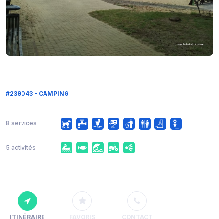
#239043 - CAMPING
8 services
5 activités
ITINÉRAIRE
FAVORIS
CONTACT