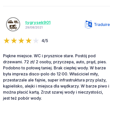
tygrysek901
Traduire
29/08/2021
4/5
Piękne miejsce. WC i prysznice stare. Postój pod
drzewami. 72 zł/ 2 osoby, przyczepa, auto, prąd, pies.
Podobno to połowę taniej. Brak ciepłej wody. W barze
była impreza disco-polo do 12:00. Właściciel miły,
przestarzale ale fajnie, super infrastruktura przy plaży,
kąpielisko, alejki i miejsca dla wędkarzy. W barze piwo i
można płacić kartą. Zrzut szarej wody i nieczystości,
jest też pobór wody.