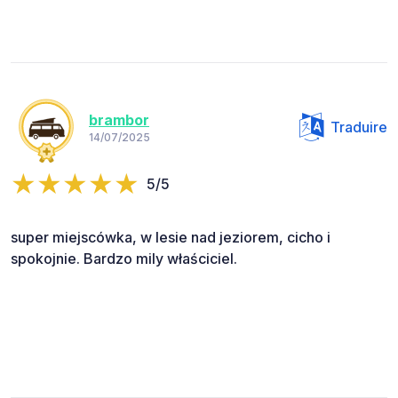
brambor
Traduire
14/07/2025
5/5
super miejscówka, w lesie nad jeziorem, cicho i
spokojnie. Bardzo mily właściciel.