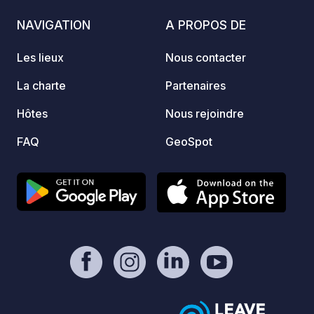
https://www.paypal.com/paypalme/Ti
de sai
NAVIGATION
A PROPOS DE
mOst1983 - Info :
de product
https://geospot.app/fr/concept
seulem
Les lieux
Nous contacter
d'auto
qui fa
La charte
Partenaires
idéale
Hôtes
Nous rejoindre
Slovén
pourre
FAQ
GeoSpot
gorges
parfai
baigna
pour profi
appréc
pistes
ferme 
enviro
plus l
Bled e