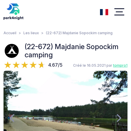
Accueil
Les lieux
(22-672) Majdanie Sopockim camping
(22-672) Majdanie Sopockim
camping
4.67/5
Créé le 16.05.2021 par
tompro1