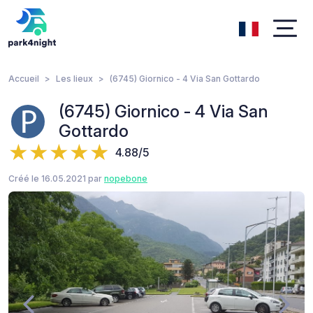
Accueil
Les lieux
(6745) Giornico - 4 Via San Gottardo
(6745) Giornico - 4 Via San
Gottardo
4.88/5
Créé le 16.05.2021 par
nopebone