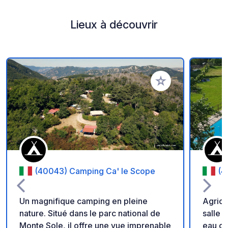
Lieux à découvrir
Ajouter à vos favori
(40043) Camping Ca' le Scope
(4
Un magnifique camping en pleine
Agrica
nature. Situé dans le parc national de
salle d
Monte Sole, il offre une vue imprenable
eau ch