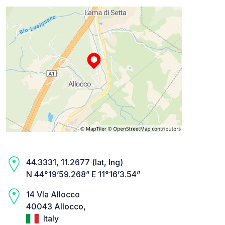
44.3331, 11.2677 (lat, lng)
N 44°19’59.268” E 11°16’3.54”
14 VIa Allocco
40043 Allocco,
Italy