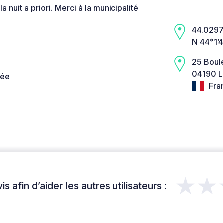
a nuit a priori. Merci à la municipalité
44.0297,
N 44°1’4
25 Boul
04190 L
née
Fra
★★
s afin d’aider les autres utilisateurs :