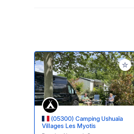
Ajoute
(05300) Camping Ushuaïa
Villages Les Myotis