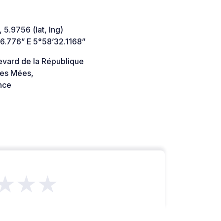
 5.9756 (lat, lng)
6.776” E 5°58’32.1168”
evard de la République
es Mées,
nce
★★★