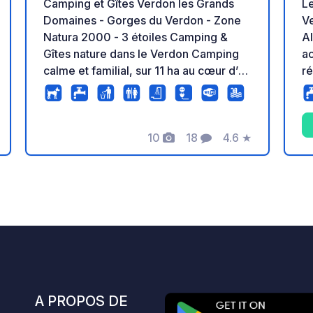
Camping et Gîtes Verdon les Grands
L
Domaines - Gorges du Verdon - Zone
Ve
Natura 2000 - 3 étoiles Camping &
A
Gîtes nature dans le Verdon Camping
ac
calme et familial, sur 11 ha au cœur d’un
ré
domaine préservé de 150 ha (Zone
cé
Natura 2000). Emplacements nus non
de
délimités, spacieux, en forêt ou en
po
10
18
4.6
★
prairie, pour tentes, vans et camping-
ra
Photos
Commentaires
Note
cars. Blocs sanitaires récemment
Pr
rénovés ou neufs. Accès privilégié au
d’
s
Verdon, dans sa partie la plus sauvage
sé
– les Basses Gorges. Ambiance simple,
la
nature et conviviale, idéale pour
familles et voyageurs en quête de
tranquillité.
A PROPOS DE