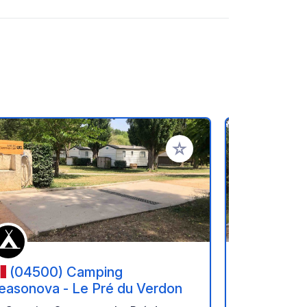
oris
Ajouter à vos favoris
(04500) Camping
(04120
easonova - Le Pré du Verdon
Gorges d