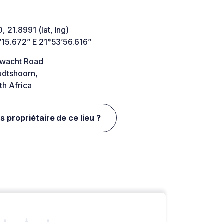
, 21.8991 (lat, lng)
’15.672” E 21°53’56.616”
wacht Road
dtshoorn,
h Africa
s propriétaire de ce lieu ?