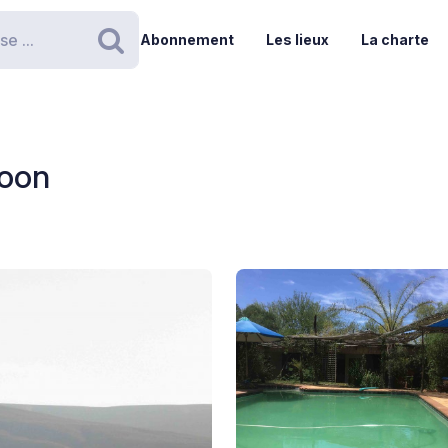
Abonnement
Les lieux
La charte
Rechercher
goon