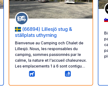
(66894) Lillesjö stug &
Bi
ställplats uthyrning
pa
Bienvenue au Camping och Chalet de
cam
Lillesjö. Nous, les responsables du
pa
camping, sommes passionnés par le
pl
calme, la nature et l'accueil chaleureux.
au
Les emplacements 1 à 6 sont contigus,
ca
suivis de l'emplacement 7, légèrement
va
plus grand, et de l'emplacement 8,
éq
ire
encore plus spacieux. Tous les
détente
10
0
★
emplacements offrent une vue sur le
se
Photos
Commentaire
Note
lac. Il n'y a ni électricité ni eau courante
pr
cette année, mais si tout se passe bien,
fr
nous espérons pouvoir les installer sur