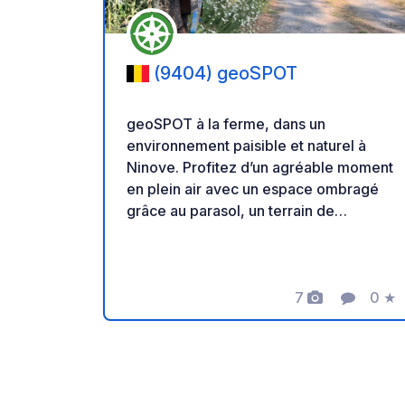
(9404) geoSPOT
geoSPOT à la ferme, dans un
environnement paisible et naturel à
Ninove. Profitez d’un agréable moment
en plein air avec un espace ombragé
grâce au parasol, un terrain de
pétanque et des balades à poney pour
les enfants. Un lieu idéal pour une halte
au calme. Merci au propriétaire de
partager ce geoSPOT! :) Rappel : -
7
0
★
Photos
Commenta
Note
Pensez à enregistrer le geoCode à
votre arrivée - Mon véhicule est équipé
de sanitaires - ⚠️ Pas de feu ni
barbecue ! - Don libre et sans