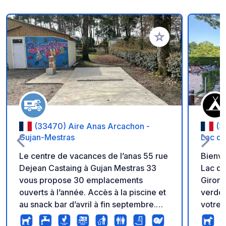
Ajouter à vos favori
(33470) Aire Anas Arcachon -
(3
Gujan-Mestras
Lac d
Le centre de vacances de l’anas 55 rue
Bienv
Dejean Castaing à Gujan Mestras 33
Lac de
vous propose 30 emplacements
Girond
ouverts à l’année. Accès à la piscine et
verdoy
au snack bar d’avril à fin septembre.
votre 
Sanitaires, laverie, animations juillet et
notre 