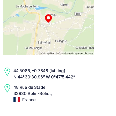
44.5086, -0.7848 (lat, lng)
N 44°30’30.96” W 0°47’5.442”
48 Rue du Stade
33830 Belin-Béliet,
France