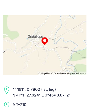
41.1911, 0.7802 (lat, lng)
N 41°11’27.924” E 0°46’48.8712”
9 T-710