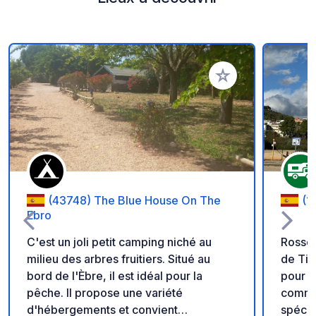
Ajouter à vos favori
(43748) The Blue House On The
(1
Ebro
C'est un joli petit camping niché au
Rossel
milieu des arbres fruitiers. Situé au
de Tin
bord de l'Èbre, il est idéal pour la
pour campi
pêche. Il propose une variété
commun
d'hébergements et convient
spécia