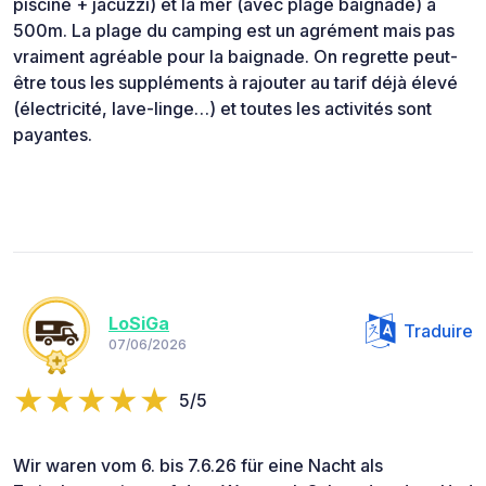
piscine + jacuzzi) et la mer (avec plage baignade) à
500m. La plage du camping est un agrément mais pas
vraiment agréable pour la baignade. On regrette peut-
être tous les suppléments à rajouter au tarif déjà élevé
(électricité, lave-linge…) et toutes les activités sont
payantes.
LoSiGa
Traduire
07/06/2026
5/5
Wir waren vom 6. bis 7.6.26 für eine Nacht als