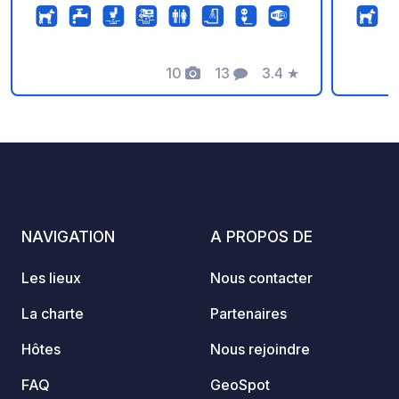
en commun et ses sentiers de
randonnée pittoresques. Conçu pour
les passionnés de caravaning, le parc
propose un cadre de vie bien pensé et
10
13
3.4
★
Photos
Commentaires
Note
entièrement équipé. Le camping
propose des emplacements individuels
de 70 à 180 m² par caravane. Chaque
emplacement est équipé de
branchements électriques et d'un point
d'eau potable, garantissant un séjour
confortable et sans interruption.
NAVIGATION
A PROPOS DE
Les lieux
Nous contacter
La charte
Partenaires
Hôtes
Nous rejoindre
FAQ
GeoSpot