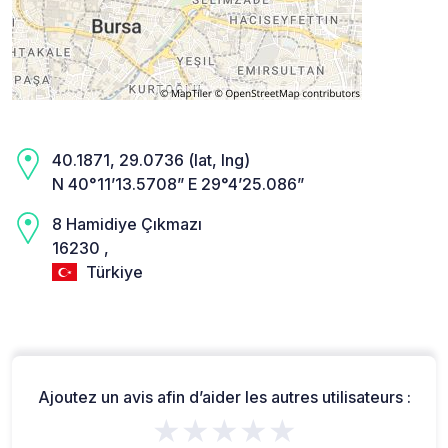
40.1871, 29.0736 (lat, lng)
N 40°11’13.5708” E 29°4’25.086”
8 Hamidiye Çıkmazı
16230 ,
Türkiye
Ajoutez un avis afin d’aider les autres utilisateurs :
★★★★★