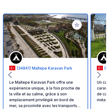
Ajouter à vos favori
(34841) Maltepe Karavan Park
(5
Le Maltepe Karavan Park offre une
Un ca
expérience unique, à la fois proche de
carava
la ville et au calme, grâce à son
de car
emplacement privilégié en bord de
insta:
mer, sa proximité avec les transports