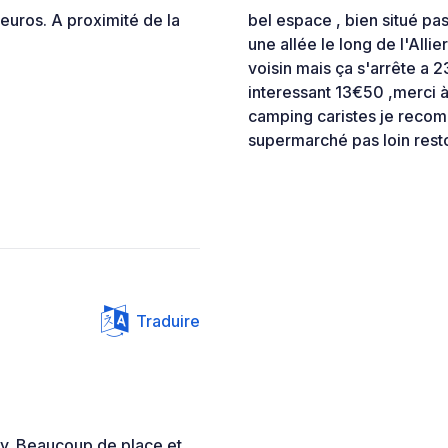
 euros. A proximité de la
bel espace , bien situé pas
une allée le long de l'Alli
voisin mais ça s'arrête a 
interessant 13€50 ,merci à l
camping caristes je recom
supermarché pas loin resto
Traduire
hy. Beaucoup de place et