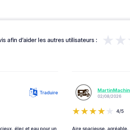
★★
s afin d’aider les autres utilisateurs :
MartinMachi
Traduire
02/08/2026
4/5
ieux, élec et eau pour un
Aire spacieuse, agréable, 