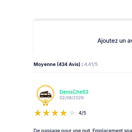
Ajoutez un avi
Moyenne (434 Avis) :
4.41/5
DenisChe63
02/08/2026
4/5
De passage pour une nuit. Emplacement spac