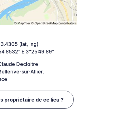
 3.4305 (lat, lng)
54.8532” E 3°25’49.89”
Claude Decloitre
llerive-sur-Allier,
nce
s propriétaire de ce lieu ?