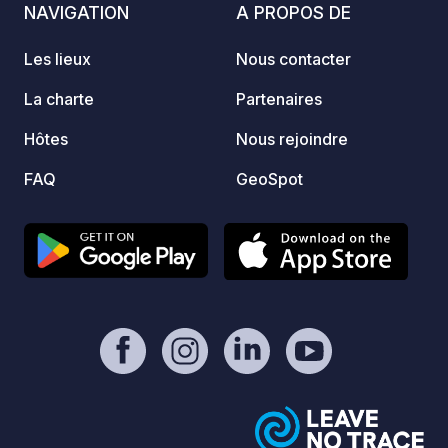
NAVIGATION
A PROPOS DE
bois, bivouacs et emplacements pour
empla
camping car, tentes. Vous trouverez à
tentes
Les lieux
Nous contacter
coup sûr votre bonheur. Orléans se
bonheur. Orléans se trouve
trouve à moins de 40 km du camping.
50 km
La charte
Partenaires
Hôtes
Nous rejoindre
FAQ
GeoSpot