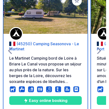
Ajouter à vos favori
(45250) Camping Seasonova - Le
(4
Martinet
Port
Le Martinet Camping bord de Loire à
Situé 
Briare Le Canal vous propose un séjour
minute
au plus près de la nature. Sur les
sur Lo
berges de la Loire, découvrez les
amoure
soixante espèces de libellules
d’un h
présentes dans le Loiret, partez sur les
nature
traces du discret castor, retrouvez vos
est l’e
yeux d'enfants en observant les
toute 
Easy online booking
sublimes paons-de-jour, les guêpiers
Charma