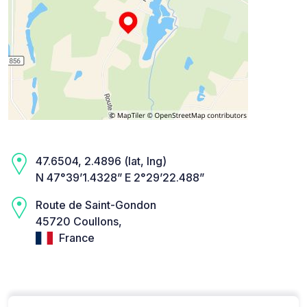
47.6504, 2.4896 (lat, lng)
N 47°39’1.4328” E 2°29’22.488”
Route de Saint-Gondon
45720 Coullons,
France