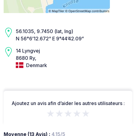
56.1035, 9.7450 (lat, lng)
N 56°6’12.672” E 9°44’42.09”
14 Lyngvej
8680 Ry,
Denmark
Ajoutez un avis afin d’aider les autres utilisateurs :
★★★★★
Moyenne (13 Avis) :
4.15/5