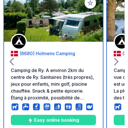
Ajouter à vos favori
(8680) Holmens Camping
(8
Camping de Ry. A environ 2km du
Campin
centre de Ry. Sanitaires (très propres),
vue d
jeux pour enfants, mini golf, piscine
est un
chauffée. Snack & petite épicerie.
La plu
Étang à proximité, possibilité de
des te
pêcher. Très calme.
magnif
Silkeb
obstac
Easy online booking
deuxiè