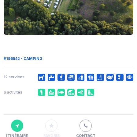
#196542 - CAMPING
12 services
6 activités
ITINÉRAIRE
FAVORIS
CONTACT