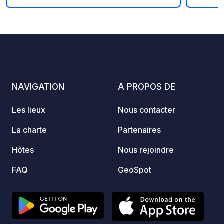
Danema
Himmel
8
16
4.3
★
Photos
Commentaires
Note
adapté
activi
d'une 
minigo
plus pe
NAVIGATION
A PROPOS DE
Les lieux
Nous contacter
La charte
Partenaires
Hôtes
Nous rejoindre
FAQ
GeoSpot