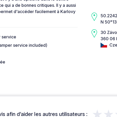
e qui a de bonnes critiques. Il y a aussi
 permet d'accéder facilement à Karlovy
50.2242,
N 50°13
30 Závo
 service
360 06 
Cze
camper service included)
née
★★
s afin d’aider les autres utilisateurs :