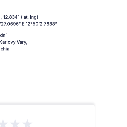
 12.8341 (lat, lng)
’27.0696” E 12°50’2.7888”
dní
Karlovy Vary,
chia
★★★