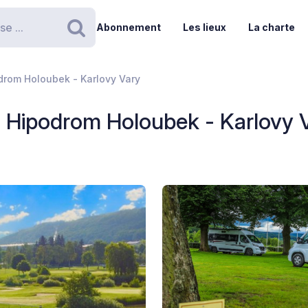
Abonnement
Les lieux
La charte
Rechercher
odrom Holoubek - Karlovy Vary
tz Hipodrom Holoubek - Karlovy 