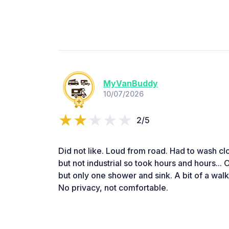
MyVanBuddy
10/07/2026
2/5
Did not like. Loud from road. Had to wash c
but not industrial so took hours and hours... 
but only one shower and sink. A bit of a walk
No privacy, not comfortable.