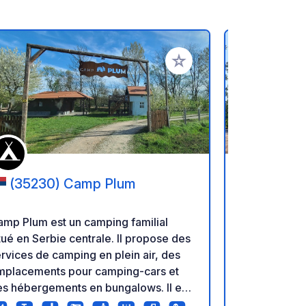
oris
Ajouter à vos favoris
(35230) Camp Plum
(1800
mp Plum est un camping familial
Nouveau camp
tué en Serbie centrale. Il propose des
seulement 10
rvices de camping en plein air, des
d'autoroute 
mplacements pour camping-cars et
forêt et en 
s hébergements en bungalows. Il est
nouveau camp
tué dans un environnement naturel
est plat et