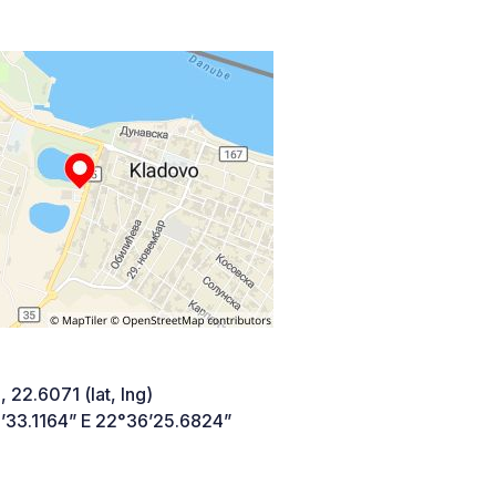
 22.6071 (lat, lng)
’33.1164” E 22°36’25.6824”
,