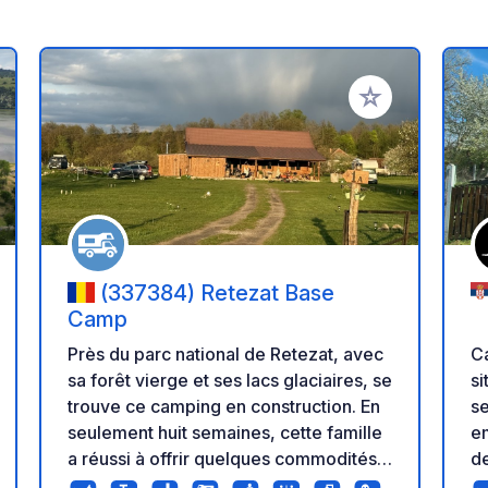
r à vos favoris
Ajouter à vos fav
(337384) Retezat Base
Camp
Ca
Près du parc national de Retezat, avec
si
sa forêt vierge et ses lacs glaciaires, se
se
trouve ce camping en construction. En
e
seulement huit semaines, cette famille
de
a réussi à offrir quelques commodités
si
de base : évacuation des eaux grises et