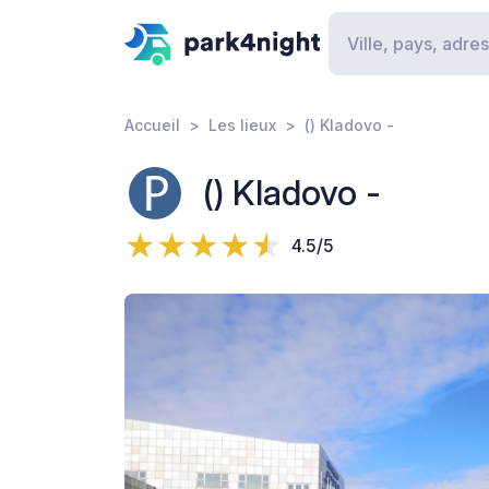
Accueil
Les lieux
() Kladovo -
() Kladovo -
4.5/5