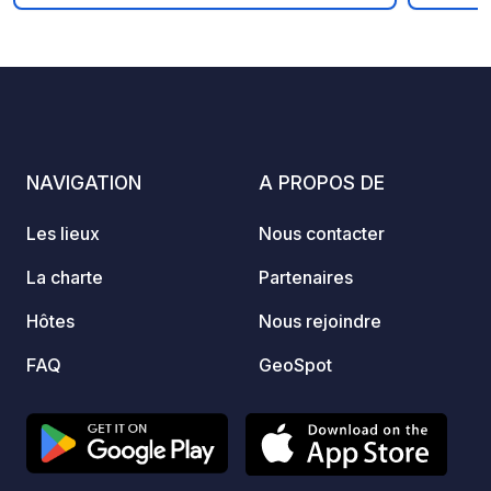
empla
offren
contac
emplac
arbres
variée
NAVIGATION
A PROPOS DE
Les lieux
Nous contacter
La charte
Partenaires
Hôtes
Nous rejoindre
FAQ
GeoSpot