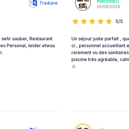
marionb17
Traduire
05/08/2026
5/5
 sehr sauber, Restaurant
Un séjour juste parfait , 
tes Personal, leider etwas
ci , personnel accueillant 
n.
rarement vu des sanitaires 
piscine très agréable, calme
☺️