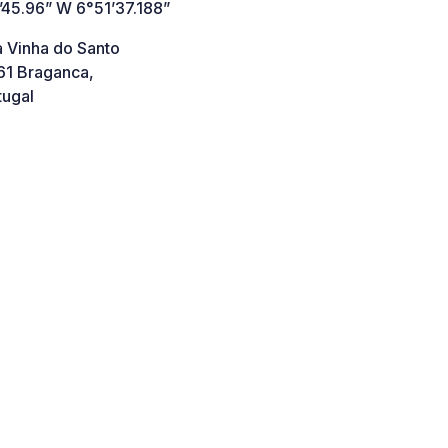
’45.96” W 6°51’37.188”
a Vinha do Santo
1 Braganca,
tugal