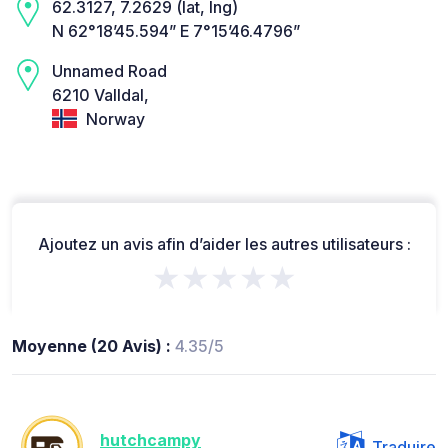
62.3127, 7.2629 (lat, lng)
N 62°18’45.594” E 7°15’46.4796”
Unnamed Road
6210 Valldal,
Norway
Ajoutez un avis afin d’aider les autres utilisateurs :
★★★★★
Moyenne (20 Avis) :
4.35/5
hutchcampy
Traduire