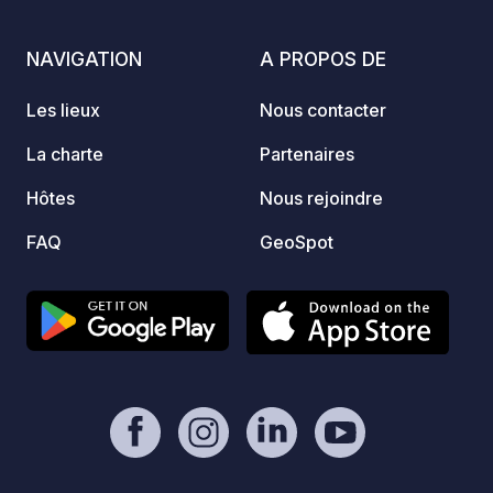
visites
norvég
NAVIGATION
A PROPOS DE
Langue
Nous 
Les lieux
Nous contacter
« Kafe
délici
La charte
Partenaires
à la m
Hôtes
Nous rejoindre
FAQ
GeoSpot