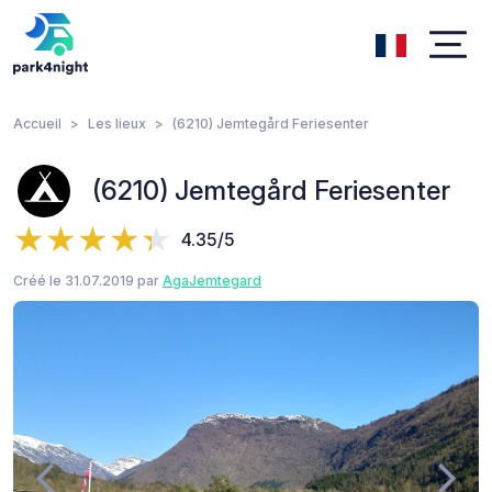
Accueil
Les lieux
(6210) Jemtegård Feriesenter
(6210) Jemtegård Feriesenter
4.35/5
Créé le 31.07.2019 par
AgaJemtegard