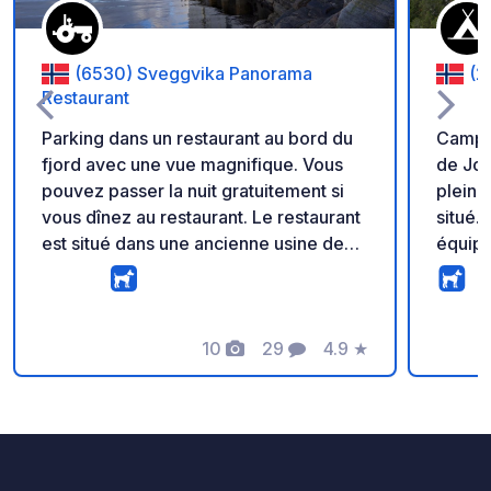
(6530) Sveggvika Panorama
(2
Restaurant
Parking dans un restaurant au bord du
Campin
fjord avec une vue magnifique. Vous
de Jot
pouvez passer la nuit gratuitement si
pleine
vous dînez au restaurant. Le restaurant
situé.
est situé dans une ancienne usine de
équipé
poisson et propose également le petit-
avec d
déjeuner aux campeurs. Actuellement,
terrain
aucun service n'est disponible, mais le
égalem
propriétaire prévoit d'ajouter des
10
29
4.9
★
proxim
Photos
Commentaires
Note
services de base, comme l'électricité,
carav
au cours des 12 prochains mois.
différ
de vél
d'activ
plaisi