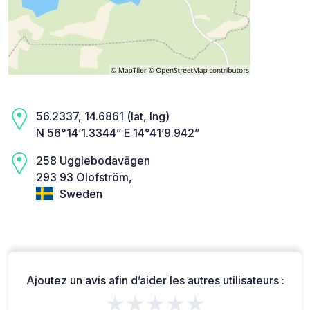
56.2337, 14.6861 (lat, lng)
N 56°14’1.3344” E 14°41’9.942”
258 Ugglebodavägen
293 93 Olofström,
Sweden
Ajoutez un avis afin d’aider les autres utilisateurs :
★★★★★