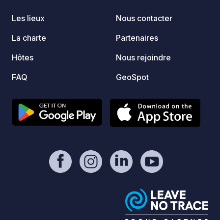
lien officiel dans l'onglet ""Contact /
acceptées
Les lieux
Nous contacter
Site Web"" de cette fiche !*
d'arri
avant 
La charte
Partenaires
Hôtes
Nous rejoindre
FAQ
GeoSpot