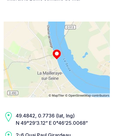
49.4842, 0.7736 (lat, lng)
N 49°29’3.12” E 0°46’25.0068”
2-6 Quai Paul Girardeau