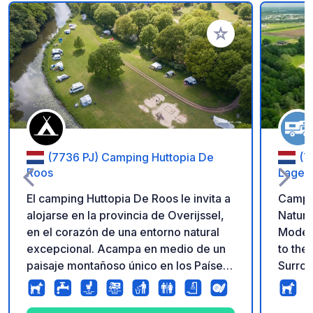
Añadir a tus favorito
(7736 PJ) Camping Huttopia De
(7
Roos
Lagev
El camping Huttopia De Roos le invita a
Campe
alojarse en la provincia de Overijssel,
Nature
en el corazón de una entorno natural
Modern
excepcional. Acampa en medio de un
to the
paisaje montañoso único en los Países
Surrou
Bajos, a orillas del río Overijsselse
pitches
Vecht. Un camping con encanto con un
perfect