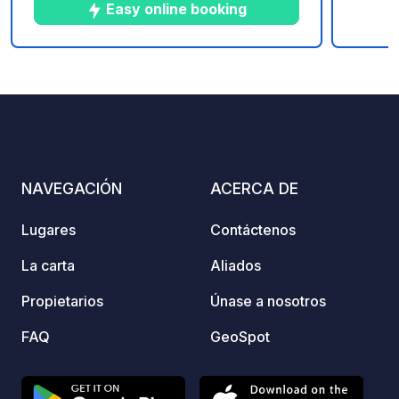
ambiente tranquilo y relajante.
beautifu
Easy online booking
access
Electr
water 
10
14
4.9
★
Fotos
Comentarios
Calificación
modern
✅ Dog
walking 
walkin
playgr
NAVEGACIÓN
ACERCA DE
Superm
minutes by ca
Lugares
Contáctenos
seeker
motorhome 
La carta
Aliados
Twent
Propietarios
Únase a nosotros
Lageve
FAQ
GeoSpot