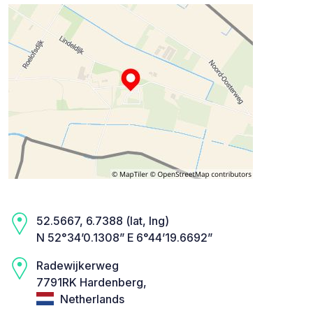
52.5667, 6.7388 (lat, lng)
N 52°34’0.1308” E 6°44’19.6692”
Radewijkerweg
7791RK Hardenberg,
Netherlands