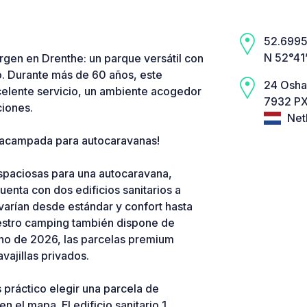
52.6995,
N 52°41
gen en Drenthe: un parque versátil con
co. Durante más de 60 años, este
24 Osh
xcelente servicio, un ambiente acogedor
7932 PX
ciones.
Net
 acampada para autocaravanas!
espaciosas para una autocaravana,
enta con dos edificios sanitarios a
varían desde estándar y confort hasta
uestro camping también dispone de
ano de 2026, las parcelas premium
ajillas privados.
 práctico elegir una parcela de
n el mapa. El edificio sanitario 1