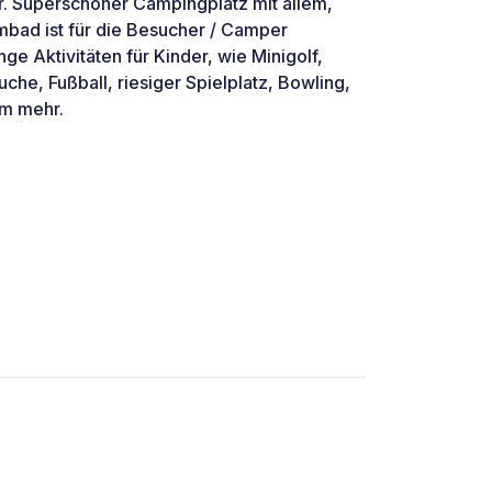
. Superschöner Campingplatz mit allem,
bad ist für die Besucher / Camper
ge Aktivitäten für Kinder, wie Minigolf,
uche, Fußball, riesiger Spielplatz, Bowling,
m mehr.