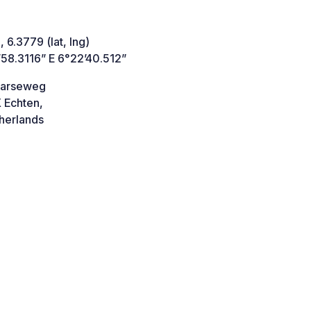
 6.3779 (lat, lng)
’58.3116” E 6°22’40.512”
aarseweg
 Echten,
herlands