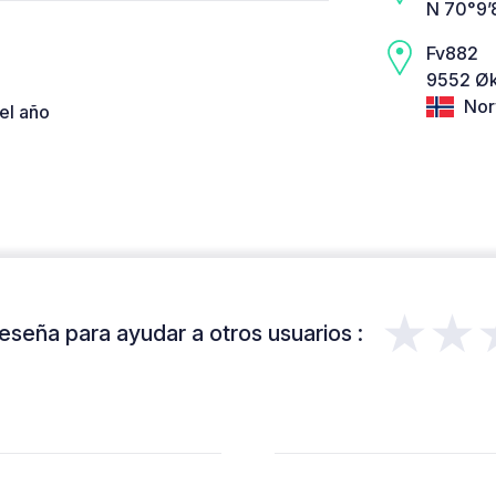
N 70°9’
Fv882
9552 Øk
Nor
el año
★★
eseña para ayudar a otros usuarios :