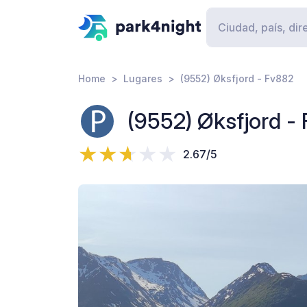
Home
Lugares
(9552) Øksfjord - Fv882
(9552) Øksfjord -
2.67/5