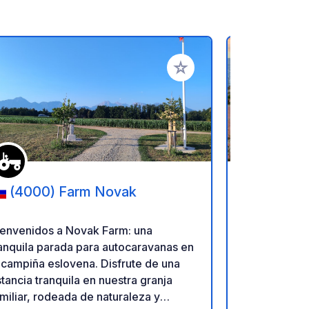
ritos
Añadir a tus favoritos
(4000) Farm Novak
(18038
Sosta Ca
ienvenidos a Novak Farm: una
Un área de 
anquila parada para autocaravanas en
totalmente 
campiña eslovena. Disfrute de una
autocaravana
tancia tranquila en nuestra granja
mar. El camp
miliar, rodeada de naturaleza y
pavimentada