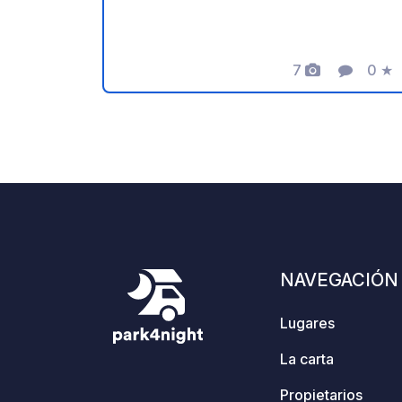
niños. Un lugar ideal para una escapada
relajante. ¡Gracias al propietario por
compartir este geoSPOT! :)
Recordatorio: - Recuerde registrar el
7
0
★
Fotos
Comentar
Calif
geoCode a su llegada - Mi vehículo
está equipado con instalaciones
sanitarias - ⚠️ ¡No se permiten fogatas
ni barbacoas! - Donación libre y sin
comisión para el propietario. - Paypal
https://www.paypal.com/paypalme/Ti
mOst1983 - https://geospot.app/en
NAVEGACIÓN
Lugares
La carta
Propietarios