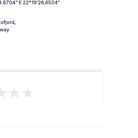
8.8704” E 22°19’26.4504”
sfjord,
way
★★★