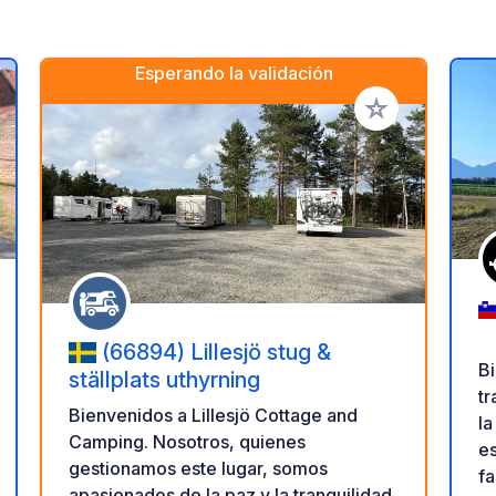
Esperando la validación
a tus favoritos
Añadir a tus favo
(66894) Lillesjö stug &
B
ställplats uthyrning
tr
Bienvenidos a Lillesjö Cottage and
la 
Camping. Nosotros, quienes
es
gestionamos este lugar, somos
fa
apasionados de la paz y la tranquilidad,