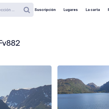
Suscripción
Lugares
La carta
Buscar
 Fv882