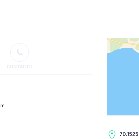
CONTACTO
rm
70.1525,