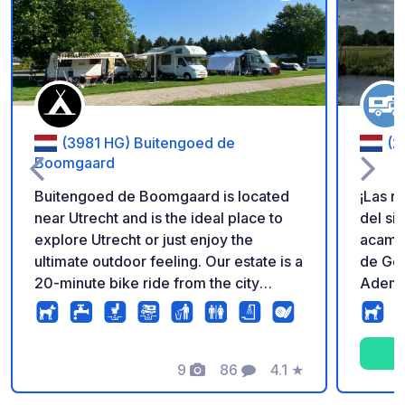
Añadir a tus favorito
(3981 HG) Buitengoed de
(2
Boomgaard
Buitengoed de Boomgaard is located
¡Las r
near Utrecht and is the ideal place to
del sitio web! Nues
explore Utrecht or just enjoy the
acampa
ultimate outdoor feeling. Our estate is a
de Gou
20-minute bike ride from the city
Ademá
center and you can walk from the
plazas
campsite to Bunnik station to catch the
plazas
train that takes you to Utrecht Central
vista 
Station in 10 minutes.
9
86
4.1
★
de aut
Fotos
Comentarios
Calificación
granja