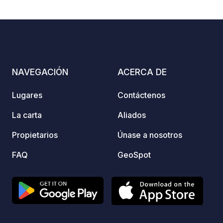
de anc
establ
centro
bicicl
rural.
carril
NAVEGACIÓN
ACERCA DE
restau
de los
Lugares
Contáctenos
de ent
superm
La carta
Aliados
Desde 
Propietarios
Únase a nosotros
autoca
paseos
FAQ
GeoSpot
empres
polder
granja
estaci
centro
Haya y