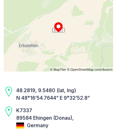
48.2819, 9.5480 (lat, lng)
N 48°16’54.7644” E 9°32’52.8”
K7337
89584 Ehingen (Donau),
Germany