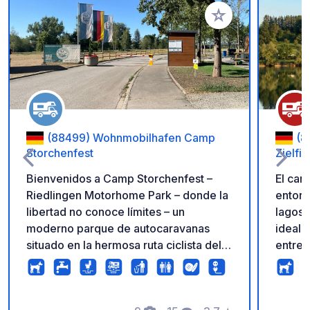
Añadir a tus favorito
(88499) Wohnmobilhafen Camp
(8
Storchenfest
Zielfi
Bienvenidos a Camp Storchenfest –
El cam
Riedlingen Motorhome Park – donde la
entorn
libertad no conoce límites – un
lagos 
moderno parque de autocaravanas
ideal 
situado en la hermosa ruta ciclista del
entre 
Danubio, en la histórica ciudad
Consta
danubiana de Riedlingen. Aquí, la paz,
y bien
la seguridad y la alegría de vivir se
autoca