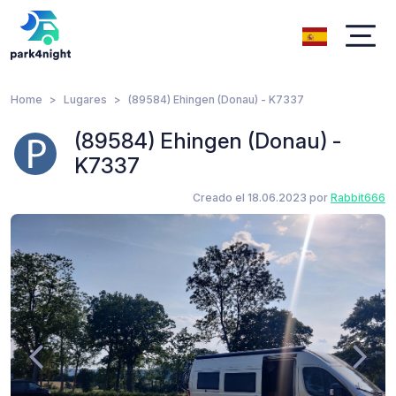
Home
Lugares
(89584) Ehingen (Donau) - K7337
(89584) Ehingen (Donau) -
K7337
Creado el 18.06.2023 por
Rabbit666