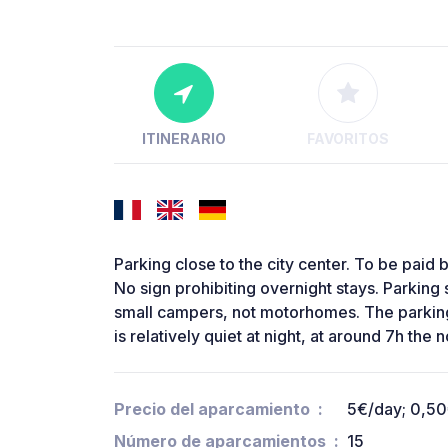
ITINERARIO
FAVORITOS
Parking close to the city center. To be pai
No sign prohibiting overnight stays. Parking s
small campers, not motorhomes. The parking is
is relatively quiet at night, at around 7h the n
Precio del aparcamiento
5€/day; 0,5
Número de aparcamientos
15