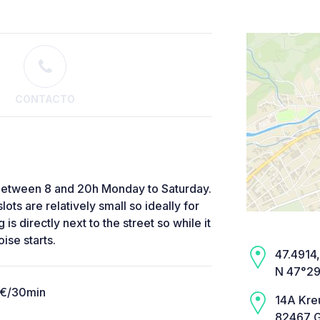
CONTACTO
d between 8 and 20h Monday to Saturday.
lots are relatively small so ideally for
 directly next to the street so while it
oise starts.
47.4914,
N 47°29’
0€/30min
14A Kre
82467 G