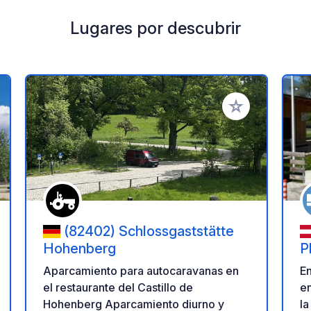
Lugares por descubrir
a tus favoritos
Añadir a tus favo
(82402) Schlossgaststätte
Hohenberg
P
Aparcamiento para autocaravanas en
En
el restaurante del Castillo de
en
Hohenberg Aparcamiento diurno y
la