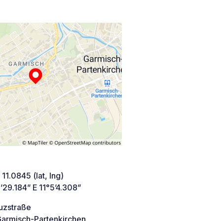
 11.0845 (lat, lng)
29.184” E 11°5’4.308”
uzstraße
armisch-Partenkirchen,