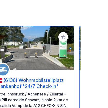
ritos
Añadir a tus favoritos
(6136) Wohnmobilstellplatz
(82211
lankenhof "24/7 Check-in"
Ammersee
tre Innsbruck / Achensee / Zillertal –
Let yourself
 Pill cerca de Schwaz, a solo 2 km de
indescribabl
 salida Vomp de la A12 CHECK-IN SIN
atmosphere 