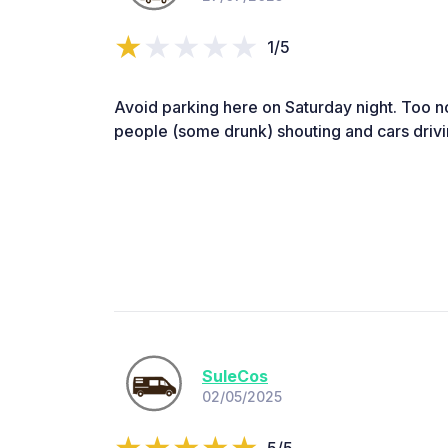
1/5
Avoid parking here on Saturday night. Too 
people (some drunk) shouting and cars drivin
SuleCos
02/05/2025