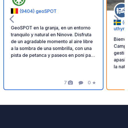
(9404) geoSPOT
(6
GeoSPOT en la granja, en un entorno
uthyrn
tranquilo y natural en Ninove. Disfruta
Bienve
de un agradable momento al aire libre
Camping. Nosotros
a la sombra de una sombrilla, con una
gestio
pista de petanca y paseos en poni para
apasio
niños. Un lugar ideal para una escapada
la nat
relajante. ¡Gracias al propietario por
personalizada. L
compartir este geoSPOT! :)
una al
Recordatorio: - Recuerde registrar el
7
0
★
Fotos
Comentario
Calificación
parcel
geoCode a su llegada - Mi vehículo
la par
está equipado con instalaciones
Todas 
sanitarias - ⚠️ ¡No se permiten fogatas
Este a
ni barbacoas! - Donación libre y sin
electr
comisión para el propietario. - Paypal
todo v
https://www.paypal.com/paypalme/Ti