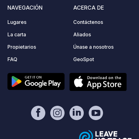
ofrece
mOst1983 - https://geospot.app/en
NAVEGACIÓN
ACERCA DE
1 a 6 el p
relajar
Lugares
Contáctenos
tranqu
natura
La carta
Aliados
Consul
reserv
Propietarios
Únase a nosotros
campin
FAQ
GeoSpot
págin