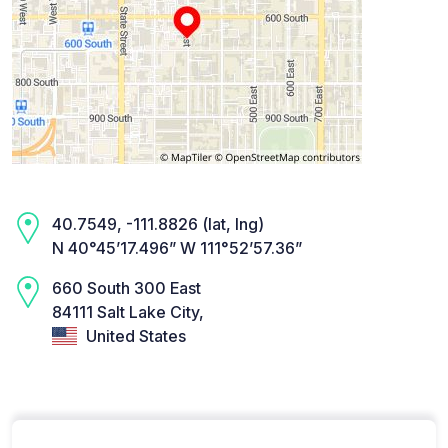
40.7549, -111.8826 (lat, lng)
N 40°45’17.496” W 111°52’57.36”
660 South 300 East
84111 Salt Lake City,
United States