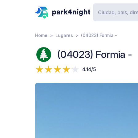
Home
Lugares
(04023) Formia -
(04023) Formia -
4.14/5