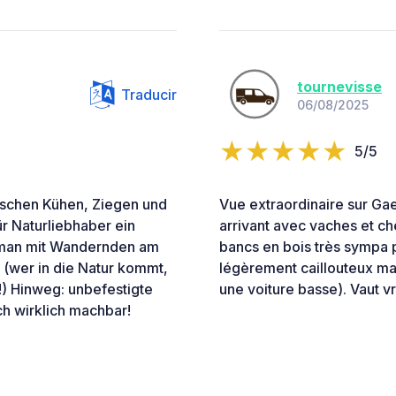
tournevisse
Traducir
06/08/2025
5/5
wischen Kühen, Ziegen und
Vue extraordinaire sur Gae
r Naturliebhaber ein
arrivant avec vaches et c
 man mit Wandernden am
bancs en bois très sympa p
(wer in die Natur kommt,
légèrement caillouteux mai
n!) Hinweg: unbefestigte
une voiture basse). Vaut vr
h wirklich machbar!