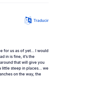
Traducir
 for us as of yet… I would
 in is fine, it’s the
around that will give you
 little steep in places… we
anches on the way, the