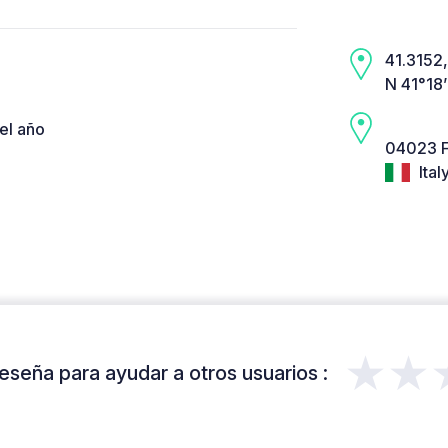
41.3152, 
N 41°18
el año
04023 F
Ital
★★
eseña para ayudar a otros usuarios :