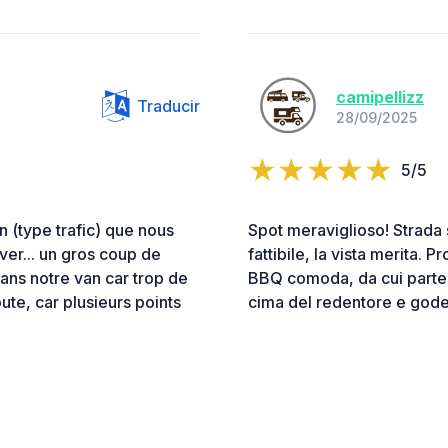
camipellizz
Traducir
28/09/2025
5/5
 (type trafic) que nous
Spot meraviglioso! Strada 
iver... un gros coup de
fattibile, la vista merita.
ans notre van car trop de
BBQ comoda, da cui parte u
te, car plusieurs points
cima del redentore e gode