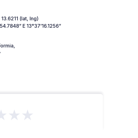
13.6211 (lat, lng)
’54.7848” E 13°37’16.1256”
ormia,
y
★★★