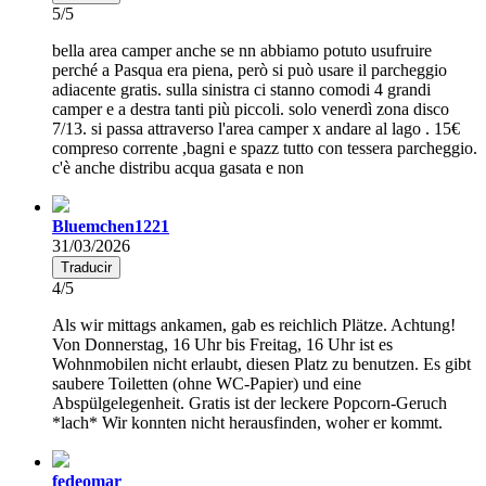
5/5
bella area camper anche se nn abbiamo potuto usufruire
perché a Pasqua era piena, però si può usare il parcheggio
adiacente gratis. sulla sinistra ci stanno comodi 4 grandi
camper e a destra tanti più piccoli. solo venerdì zona disco
7/13. si passa attraverso l'area camper x andare al lago . 15€
compreso corrente ,bagni e spazz tutto con tessera parcheggio.
c'è anche distribu acqua gasata e non
Bluemchen1221
31/03/2026
Traducir
4/5
Als wir mittags ankamen, gab es reichlich Plätze. Achtung!
Von Donnerstag, 16 Uhr bis Freitag, 16 Uhr ist es
Wohnmobilen nicht erlaubt, diesen Platz zu benutzen. Es gibt
saubere Toiletten (ohne WC-Papier) und eine
Abspülgelegenheit. Gratis ist der leckere Popcorn-Geruch
*lach* Wir konnten nicht herausfinden, woher er kommt.
fedeomar