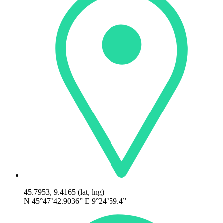
45.7953, 9.4165 (lat, lng)
N 45°47’42.9036” E 9°24’59.4”