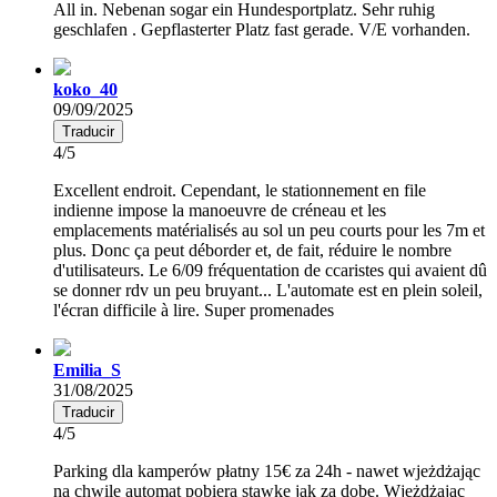
All in. Nebenan sogar ein Hundesportplatz. Sehr ruhig
geschlafen . Gepflasterter Platz fast gerade. V/E vorhanden.
koko_40
09/09/2025
Traducir
4/5
Excellent endroit. Cependant, le stationnement en file
indienne impose la manoeuvre de créneau et les
emplacements matérialisés au sol un peu courts pour les 7m et
plus. Donc ça peut déborder et, de fait, réduire le nombre
d'utilisateurs. Le 6/09 fréquentation de ccaristes qui avaient dû
se donner rdv un peu bruyant... L'automate est en plein soleil,
l'écran difficile à lire. Super promenades
Emilia_S
31/08/2025
Traducir
4/5
Parking dla kamperów płatny 15€ za 24h - nawet wjeżdżając
na chwilę automat pobiera stawkę jak za dobę. Wjeżdżając