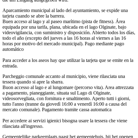
Aparcamiento municipal al lado del ayuntamiento, se expide una
tarjeta cuando se abre la barrera.
Buen acceso al lago y al paseo marítimo (pista de fitness). Área
equipada por una tarifa, plana, ubicada en el lago Olginate, bajo
videovigilancia, con suministro y disposición. Abierto todos los días,
todo el año (excepto del jueves a las 16 horas al viernes a las 16
horas por motivo del mercado municipal). Pago mediante pago
automático
Para acceder a los aseos hay que utilizar la tarjeta que se emite en la
entrada.
Parcheggio comunale accanto al municipio, viene rilasciata una
tessera quando si apre la sbarra.
Buon accesso al lago e al lungomare (percorso vita). Area attrezzata
a pagamento, pianeggiante, situata sul Lago di Olginate,
videosorvegliata, con fornitura e smaltimento. Aperto tutti i giorni,
tutto l'anno (tranne da giovedì 16:00 a venerdì 16:00 a causa del
mercato comunale). Pagamento tramite cassa automatica
Per accedere ai servizi igienici bisogna usare la tessera che viene
rilasciata all'ingresso.
Gemeentelijke parkeerplaats naast het gemeentehuis, bij het openen