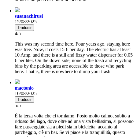
susanachirusi
15/08/2025
Traducir
4/5
This was my second time here. Four years ago, staying here
was free. Now, it costs 15 € per day. The electric has at least
10 Amp, and there is a still and fizzy water dispenser for 0.05
€ per liter. On the down side, none of the trash and recycling
bins by the parking area are accessible to those who park
here. That is, there is nowhere to dump your trash.
mactonio
10/08/2025
Traducir
5/5
È la terza volta che ci torniamo. Posto molto calmo, subito a
ridosso del lago, dove oltre ad una vista bellissima, si possono
fare passeggiate sia a piedi sia in bicicletta. accanto al
parcheggio, c'è un bar. Se vi piace e la tranquillità, questo