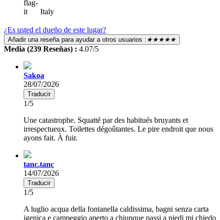
Italy
¿Es usted el dueño de este lugar?
Añadir una reseña para ayudar a otros usuarios :
★★★★★
Media (239 Reseñas) :
4.07/5
Sakoa
28/07/2026
Traducir
1/5
Une catastrophe. Squatté par des habitués bruyants et
irrespectueux. Toilettes dégoûtantes. Le pire endroit que nous
ayons fait. À fuir.
tanc.tanc
14/07/2026
Traducir
1/5
A luglio acqua della fontanella caldissima, bagni senza carta
igenica e campeggio aperto a chiunque passi a piedi mi chiedo