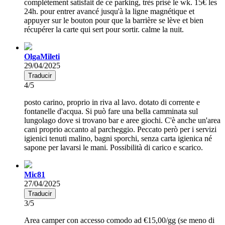
complètement satisfait de ce parking, très prisé le wk. 15€ les
24h. pour entrer avancé jusqu'à la ligne magnétique et
appuyer sur le bouton pour que la barrière se lève et bien
récupérer la carte qui sert pour sortir. calme la nuit.
OlgaMileti
29/04/2025
Traducir
4/5
posto carino, proprio in riva al lavo. dotato di corrente e
fontanelle d'acqua. Si può fare una bella camminata sul
lungolago dove si trovano bar e aree giochi. C'è anche un'area
cani proprio accanto al parcheggio. Peccato però per i servizi
igienici tenuti malino, bagni sporchi, senza carta igienica né
sapone per lavarsi le mani. Possibilità di carico e scarico.
Mic81
27/04/2025
Traducir
3/5
Area camper con accesso comodo ad €15,00/gg (se meno di