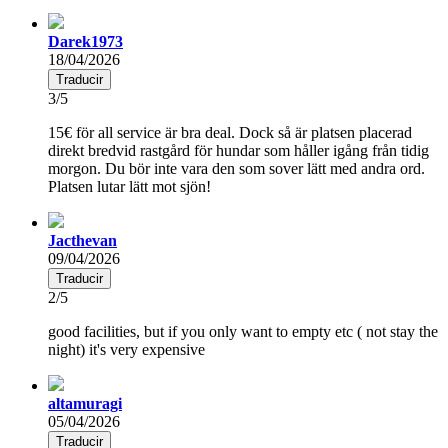
Darek1973
18/04/2026
Traducir
3/5
15€ för all service är bra deal. Dock så är platsen placerad
direkt bredvid rastgård för hundar som håller igång från tidig
morgon. Du bör inte vara den som sover lätt med andra ord.
Platsen lutar lätt mot sjön!
Jacthevan
09/04/2026
Traducir
2/5
good facilities, but if you only want to empty etc ( not stay the
night) it's very expensive
altamuragi
05/04/2026
Traducir