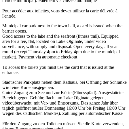
marché municipal). Paiement via caisse automatique
Pour accéder aux toilettes, vous devez utiliser la carte délivrée à
l'entrée.
Municipal car park next to the town hall, a card is issued when the
barrier opens.
Good access to the lake and the seafront (fitness trail). Equipped
area for a fee, flat, located on Lake Olginate, under video
surveillance, with supply and disposal. Open every day, all year
round (except Thursday 4pm to Friday 4pm due to the municipal
market). Payment via automatic checkout
To access the toilets you must use the card that is issued at the
entrance.
Städtischer Parkplatz neben dem Rathaus, bei Öffnung der Schranke
wird eine Karte ausgegeben.
Guter Zugang zum See und zur Küste (Fitnesspfad). Ausgestatteter
Bereich gegen Gebühr, flach, am Lake Olginate gelegen,
videoüberwacht, mit Ver- und Entsorgung. Das ganze Jahr über
täglich geöffnet (außer Donnerstag 16:00 Uhr bis Freitag 16:00 Uhr
wegen des städtischen Marktes). Zahlung per automatischer Kasse
Für den Zugang zu den Toiletten müssen Sie die Karte verwenden,
die am Eingang ausgegeben wird.