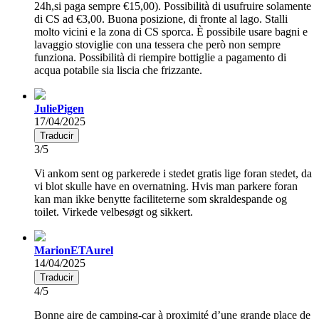
24h,si paga sempre €15,00). Possibilità di usufruire solamente
di CS ad €3,00. Buona posizione, di fronte al lago. Stalli
molto vicini e la zona di CS sporca. È possibile usare bagni e
lavaggio stoviglie con una tessera che però non sempre
funziona. Possibilità di riempire bottiglie a pagamento di
acqua potabile sia liscia che frizzante.
JuliePigen
17/04/2025
Traducir
3/5
Vi ankom sent og parkerede i stedet gratis lige foran stedet, da
vi blot skulle have en overnatning. Hvis man parkere foran
kan man ikke benytte faciliteterne som skraldespande og
toilet. Virkede velbesøgt og sikkert.
MarionETAurel
14/04/2025
Traducir
4/5
Bonne aire de camping-car à proximité d’une grande place de