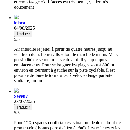
et remplissage ok. L’accès est très pentu, y aller très
doucement
lolocat
04/08/2025
Traducir
5/5
Air interdite le jeudi à partir de quatre heures jusqu’au
vendredi deux heures. Ils y font le marché le matin. Mais
possibilité de se mettre juste devant. Il y a quelques
emplacements. Pour se baigner les plages sont à 800 m
environ en tournant à gauche sur la piste cyclable. il est
possible de faire le tour du lac à vélo, vidange parfaite
sanitaire, propre
Seveu7
28/07/2025
Traducir
5/5
Pour 15€, espaces confortables, situation idéale en bord de
promenade ( bonus parc à chien à côté). Les toilettes et les