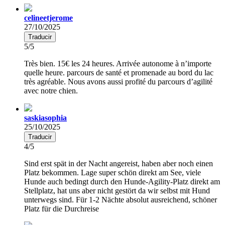
celineetjerome
27/10/2025
Traducir
5/5
Très bien. 15€ les 24 heures. Arrivée autonome à n’importe
quelle heure. parcours de santé et promenade au bord du lac
très agréable. Nous avons aussi profité du parcours d’agilité
avec notre chien.
saskiasophia
25/10/2025
Traducir
4/5
Sind erst spät in der Nacht angereist, haben aber noch einen
Platz bekommen. Lage super schön direkt am See, viele
Hunde auch bedingt durch den Hunde-Agility-Platz direkt am
Stellplatz, hat uns aber nicht gestört da wir selbst mit Hund
unterwegs sind. Für 1-2 Nächte absolut ausreichend, schöner
Platz für die Durchreise