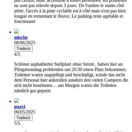
pas clôturé, donc accessible à toutes personnes. les poubelles
ne sont pas relevée depuis 3 jours. De l'ombre le matin côté
arbre. l'accès à la piste cyclable est à côté mais n'est pas bien
longue en remontant le fleuve. Le parking reste agréable et
fonctionnel
mische
08/06/2025
Traducir
4/5
Schöner asphaltierter Stellplatz ohne Strom , haben hier an
Pfingstsonntag problemlos um 20:30 einen Platz bekommen.
Toiletten waren ungepflegt und beschädigt, würde das nicht
dem Personal hier ankreiden sondern den vielen Campern die
sich nicht benehmen… am Morgen waren die Toiletten
nämlich gut geputzt
guavi
06/05/2025
Traducir
5/5