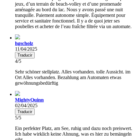
jeux, d’un terrain de beach-volley et d’une promenade
aménagée au bord du lac. Nous y avons passé une nuit
tranquille. Paiement autonome simple. Équipement pour
service et sanitaire fonctionnel. Il y a de quoi jeter ses
poubelles et acheter de l’eau fraîche filtrée via un automate.
hgscholz
11/04/2025
Traducir
4/5
Sehr schöner stellplatz. Alles vorhanden. tolle Aussicht. im
Ort Alles vorhanden. Bezahlung am Automaten etwas
gewöhnungsbedürftig
MightyQuinn
02/04/2025
Traducir
5/5
Ein perfekter Platz, am See, ruhig und dazu noch preiswert.
Ich habe wirklich keine Ahnung, was es hier zu bemängeln
gibt.