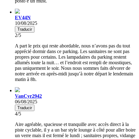
posto è un must.
EV44N
10/08/2025
Traducir
2/5
A part le prix qui reste abordable, nous n’avons pas du tout
apprécié dormir dans ce parking. Les sanitaires ne sont pas
propres pour certains. Les lampadaires du parking restent
allumés toute la nuit… et l’endroit est rempli de moustiques,
pas uniquement le soir. Nous nous sommes faits dévorer de
notre arrivée en après-midi jusqu’à notre départ le lendemain
matin à 8h.
VanCyr2942
06/08/2025
Traducir
4/5
Aire agréable, spacieuse et tranquille avec accès direct à la
piste cyclable, il y a un bar style lounge à côté pour aller boire
un verre mais il est fermé le lundi ; sanitaires propres, vidange