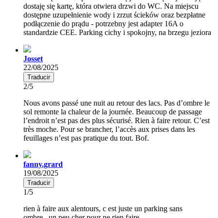
dostaję się kartę, która otwiera drzwi do WC. Na miejscu
dostępne uzupełnienie wody i zrzut ścieków oraz bezpłatne
podłączenie do prądu - potrzebny jest adapter 16A o
standardzie CEE. Parking cichy i spokojny, na brzegu jeziora
Josset
22/08/2025
Traducir
2/5
Nous avons passé une nuit au retour des lacs. Pas d’ombre le
sol remonte la chaleur de la journée. Beaucoup de passage
l’endroit n’est pas des plus sécurisé. Rien à faire retour. C’est
très moche. Pour se brancher, l’accès aux prises dans les
feuillages n’est pas pratique du tout. Bof.
fanny.grard
19/08/2025
Traducir
1/5
rien à faire aux alentours, c est juste un parking sans
ombre...un peu cher pour ne rien faire