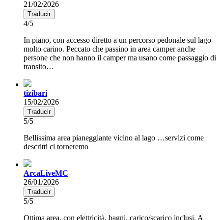
21/02/2026
Traducir
4/5
In piano, con accesso diretto a un percorso pedonale sul lago
molto carino. Peccato che passino in area camper anche
persone che non hanno il camper ma usano come passaggio di
transito…
tizibari
15/02/2026
Traducir
5/5
Bellissima area pianeggiante vicino al lago …servizi come
descritti ci torneremo
ArcaLiveMC
26/01/2026
Traducir
5/5
Ottima area, con elettricità, bagni, carico/scarico inclusi. A