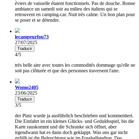
éviers de vaisselle étaient fonctionnels. Pas de douche. Bonne
ambiance un samedi soir au milieu des italiens qui se
retrouvent en camping-car. Nuit très calme. Un bon plan pour
se poser et se détendre.
lecampeurfou73
27/07/2025
Traducir
4/5
très belle aire avec toutes les commodités dommage qu'elle ne
soit pas clôturée et que des personnes traversent l'aire.
Womo2405
23/06/2025
Traducir
3/5
der Platz wurde ja ausführlich beschrieben und kommentiert.
Die Einfahrt ist ein kleines Glücks- und Geduldsspiel, bis die
Karte rauskommt und die Schranke sich öffnet, aber
irgendwann hat es dann doch geklappt. Was uns gar nicht
gefällt ist die Beleuchtung wie im Fussballstadion. Das