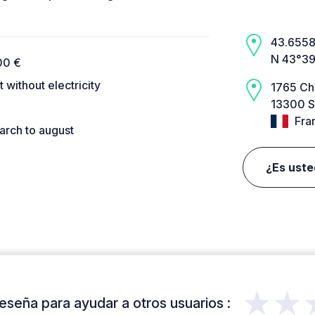
43.6558,
N 43°39
,00 €
t without electricity
1765 Ch
13300 S
Fra
rch to august
¿Es uste
★★
eseña para ayudar a otros usuarios :