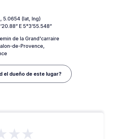
 5.0654 (lat, lng)
’20.88” E 5°3’55.548”
emin de la Grand'carraire
alon-de-Provence,
nce
d el dueño de este lugar?
★★★