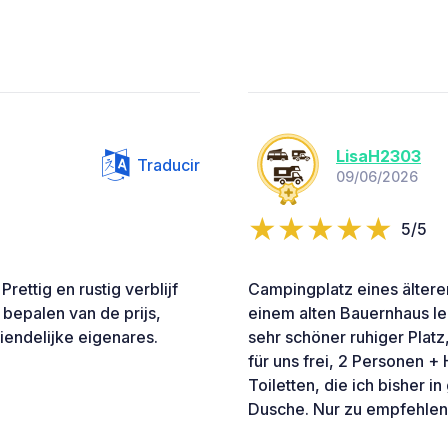
LisaH2303
Traducir
09/06/2026
5/5
rettig en rustig verblijf
Campingplatz eines ältere
 bepalen van de prijs,
einem alten Bauernhaus le
riendelijke eigenares.
sehr schöner ruhiger Platz,
für uns frei, 2 Personen 
Toiletten, die ich bisher
Dusche. Nur zu empfehlen