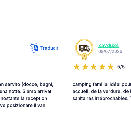
xavdu34
Traducir
09/07/2026
5/5
en servito (docce, bagni,
camping familial idéal pou
una notte. Siamo arrivati
accueil, de la verdure, de
onostante la reception
sanitaires irréprochables. 
ve posizionare il van.