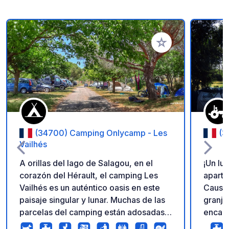
Añadir a tus favorito
(34700) Camping Onlycamp - Les
(3
Vailhés
A orillas del lago de Salagou, en el
¡Un lu
corazón del Hérault, el camping Les
aparta
Vailhés es un auténtico oasis en este
Causse
paisaje singular y lunar. Muchas de las
granja
parcelas del camping están adosadas y
encant
tienen una magnífica vista del lago. El
abierto