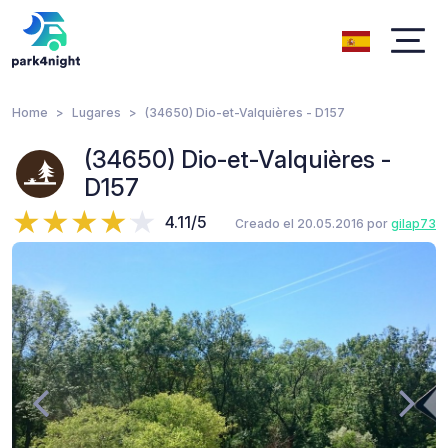
Home
Lugares
(34650) Dio-et-Valquières - D157
(34650) Dio-et-Valquières -
D157
4.11/5
Creado el 20.05.2016 por
gilap73