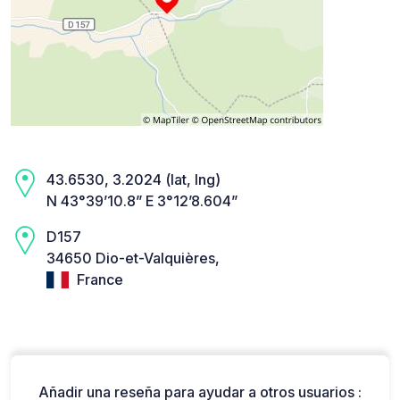
43.6530, 3.2024 (lat, lng)
N 43°39’10.8” E 3°12’8.604”
D157
34650 Dio-et-Valquières,
France
Añadir una reseña para ayudar a otros usuarios :