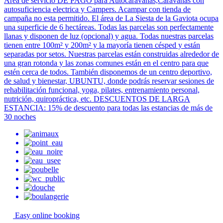
Área de servicio DE PAGO para Autocaravanas,Caravanas con
autosuficiencia electrica y Campers. Acampar con tienda de
campaña no esta permitido. El área de La Siesta de la Gaviota ocupa
una superficie de 6 hectáreas. Todas las parcelas son perfectamente
llanas y disponen de luz (opcional) y agua. Todas nuestras parcelas
tienen entre 100m² y 200m² y la mayoría tienen césped y están
separadas por setos. Nuestras parcelas están construidas alrededor de
una gran rotonda y las zonas comunes están en el centro para que
estén cerca de todos. También disponemos de un centro deportivo,
de salud y bienestar, UBUNTU, donde podrás reservar sesiones de
rehabilitación funcional, yoga, pilates, entrenamiento personal,
nutrición, quiropráctica, etc. DESCUENTOS DE LARGA
ESTANCIA: 15% de descuento para todas las estancias de más de
30 noches
Easy online booking