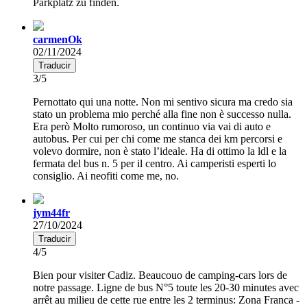
Parkplatz zu finden.
carmenOk
02/11/2024
Traducir
3/5
Pernottato qui una notte. Non mi sentivo sicura ma credo sia
stato un problema mio perché alla fine non è successo nulla.
Era però Molto rumoroso, un continuo via vai di auto e
autobus. Per cui per chi come me stanca dei km percorsi e
volevo dormire, non è stato l’ideale. Ha di ottimo la ldl e la
fermata del bus n. 5 per il centro. Ai camperisti esperti lo
consiglio. Ai neofiti come me, no.
jym44fr
27/10/2024
Traducir
4/5
Bien pour visiter Cadiz. Beaucouo de camping-cars lors de
notre passage. Ligne de bus N°5 toute les 20-30 minutes avec
arrêt au milieu de cette rue entre les 2 terminus: Zona Franca -