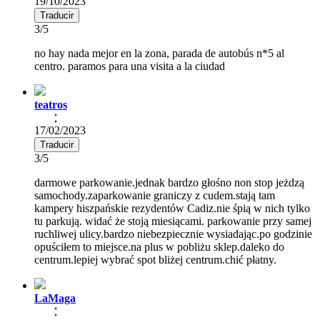
19/10/2023
Traducir
3/5
no hay nada mejor en la zona, parada de autobús n*5 al
centro. paramos para una visita a la ciudad
teatros
17/02/2023
Traducir
3/5
darmowe parkowanie.jednak bardzo głośno non stop jeżdzą
samochody.zaparkowanie graniczy z cudem.stają tam
kampery hiszpańskie rezydentów Cadiz.nie śpią w nich tylko
tu parkują. widać że stoją miesiącami. parkowanie przy samej
ruchliwej ulicy.bardzo niebezpiecznie wysiadając.po godzinie
opuściłem to miejsce.na plus w pobliżu sklep.daleko do
centrum.lepiej wybrać spot bliżej centrum.chić płatny.
LaMaga