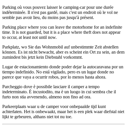
Parking où vous pouvez laisser le camping-car pour une durée
indéterminée. Il n'est pas gardé, mais c'est un endroit où le vol ne
semble pas avoir lieu, du moins pas jusqu'à présent.
Parking place where you can leave the motorhome for an indefinite
time. It is not guarded, but it is a place where theft does not appear
to occur, at least not until now.
Parkplatz, wo Sie das Wohnmobil auf unbestimmte Zeit abstellen
können. Es ist nicht bewacht, aber es scheint ein Ort zu sein, an dem
zumindest bis jetzt kein Diebstahl vorkommt.
Lugar de estacionamiento donde poder dejar la autocaravana por un
tiempo indefinido. No está vigilado, pero es un lugar donde no
parece que vaya a ocurrir robos, por lo menos hasta ahora.
Parcheggio dove è possibile lasciare il camper a tempo
indeterminato. È incustodito, ma è un luogo in cui sembra che il
furto non stia avvenendo, almeno non fino ad ora.
Parkeerplaats waar u de camper voor onbepaalde tijd kunt
achterlaten. Het is onbewaakt, maar het is een plek waar diefstal niet
lijkt te gebeuren, althans niet tot nu toe.