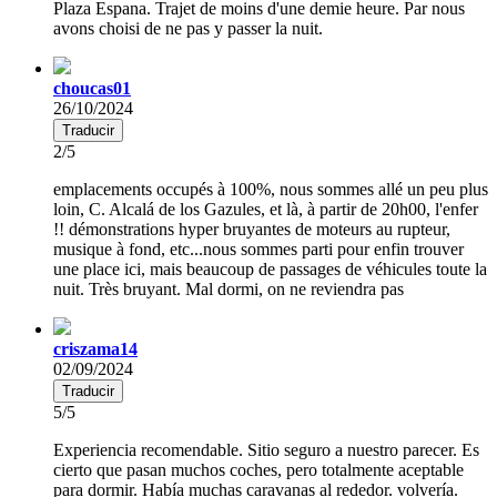
Plaza Espana. Trajet de moins d'une demie heure. Par nous
avons choisi de ne pas y passer la nuit.
choucas01
26/10/2024
Traducir
2/5
emplacements occupés à 100%, nous sommes allé un peu plus
loin, C. Alcalá de los Gazules, et là, à partir de 20h00, l'enfer
!! démonstrations hyper bruyantes de moteurs au rupteur,
musique à fond, etc...nous sommes parti pour enfin trouver
une place ici, mais beaucoup de passages de véhicules toute la
nuit. Très bruyant. Mal dormi, on ne reviendra pas
criszama14
02/09/2024
Traducir
5/5
Experiencia recomendable. Sitio seguro a nuestro parecer. Es
cierto que pasan muchos coches, pero totalmente aceptable
para dormir. Había muchas caravanas al rededor. volvería.