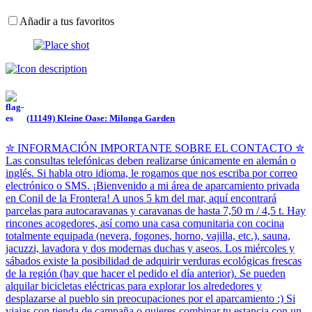
Añadir a tus favoritos
(11149) Kleine Oase: Milonga Garden
✮ INFORMACIÓN IMPORTANTE SOBRE EL CONTACTO ✮
Las consultas telefónicas deben realizarse únicamente en alemán o
inglés. Si habla otro idioma, le rogamos que nos escriba por correo
electrónico o SMS. ¡Bienvenido a mi área de aparcamiento privada
en Conil de la Frontera! A unos 5 km del mar, aquí encontrará
parcelas para autocaravanas y caravanas de hasta 7,50 m / 4,5 t. Hay
rincones acogedores, así como una casa comunitaria con cocina
totalmente equipada (nevera, fogones, horno, vajilla, etc.), sauna,
jacuzzi, lavadora y dos modernas duchas y aseos. Los miércoles y
sábados existe la posibilidad de adquirir verduras ecológicas frescas
de la región (hay que hacer el pedido el día anterior). Se pueden
alquilar bicicletas eléctricas para explorar los alrededores y
desplazarse al pueblo sin preocupaciones por el aparcamiento :) Si
viajas con tienda de campaña o quieres combinar tu estancia con un