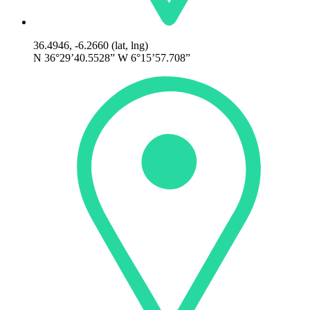
36.4946, -6.2660 (lat, lng)
N 36°29’40.5528” W 6°15’57.708”