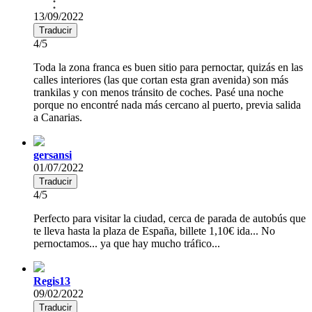
13/09/2022
Traducir
4/5
Toda la zona franca es buen sitio para pernoctar, quizás en las
calles interiores (las que cortan esta gran avenida) son más
trankilas y con menos tránsito de coches. Pasé una noche
porque no encontré nada más cercano al puerto, previa salida
a Canarias.
gersansi
01/07/2022
Traducir
4/5
Perfecto para visitar la ciudad, cerca de parada de autobús que
te lleva hasta la plaza de España, billete 1,10€ ida... No
pernoctamos... ya que hay mucho tráfico...
Regis13
09/02/2022
Traducir