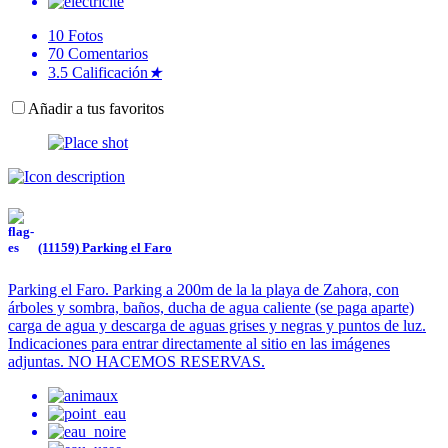
10
Fotos
70
Comentarios
3.5
Calificación
★
Añadir a tus favoritos
(11159) Parking el Faro
Parking el Faro. Parking a 200m de la la playa de Zahora, con
árboles y sombra, baños, ducha de agua caliente (se paga aparte)
carga de agua y descarga de aguas grises y negras y puntos de luz.
Indicaciones para entrar directamente al sitio en las imágenes
adjuntas. NO HACEMOS RESERVAS.