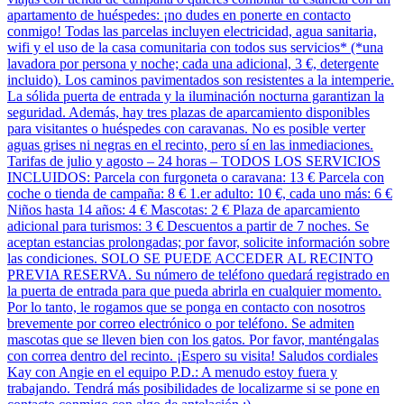
apartamento de huéspedes: ¡no dudes en ponerte en contacto
conmigo! Todas las parcelas incluyen electricidad, agua sanitaria,
wifi y el uso de la casa comunitaria con todos sus servicios* (*una
lavadora por persona y noche; cada una adicional, 3 €, detergente
incluido). Los caminos pavimentados son resistentes a la intemperie.
La sólida puerta de entrada y la iluminación nocturna garantizan la
seguridad. Además, hay tres plazas de aparcamiento disponibles
para visitantes o huéspedes con caravanas. No es posible verter
aguas grises ni negras en el recinto, pero sí en las inmediaciones.
Tarifas de julio y agosto – 24 horas – TODOS LOS SERVICIOS
INCLUIDOS: Parcela con furgoneta o caravana: 13 € Parcela con
coche o tienda de campaña: 8 € 1.er adulto: 10 €, cada uno más: 6 €
Niños hasta 14 años: 4 € Mascotas: 2 € Plaza de aparcamiento
adicional para turismos: 3 € Descuentos a partir de 7 noches. Se
aceptan estancias prolongadas; por favor, solicite información sobre
las condiciones. SOLO SE PUEDE ACCEDER AL RECINTO
PREVIA RESERVA. Su número de teléfono quedará registrado en
la puerta de entrada para que pueda abrirla en cualquier momento.
Por lo tanto, le rogamos que se ponga en contacto con nosotros
brevemente por correo electrónico o por teléfono. Se admiten
mascotas que se lleven bien con los gatos. Por favor, manténgalas
con correa dentro del recinto. ¡Espero su visita! Saludos cordiales
Kay con Angie en el equipo P.D.: A menudo estoy fuera y
trabajando. Tendrá más posibilidades de localizarme si se pone en