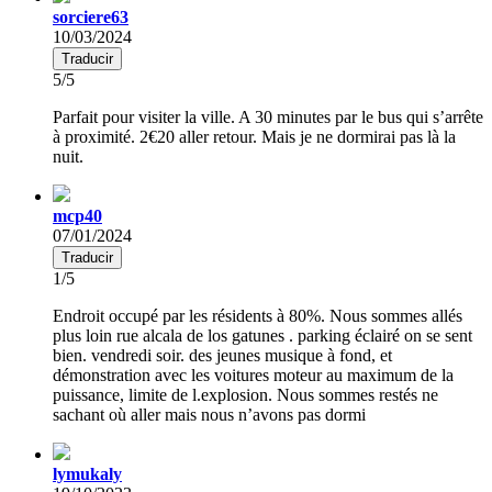
sorciere63
10/03/2024
Traducir
5/5
Parfait pour visiter la ville. A 30 minutes par le bus qui s’arrête
à proximité. 2€20 aller retour. Mais je ne dormirai pas là la
nuit.
mcp40
07/01/2024
Traducir
1/5
Endroit occupé par les résidents à 80%. Nous sommes allés
plus loin rue alcala de los gatunes . parking éclairé on se sent
bien. vendredi soir. des jeunes musique à fond, et
démonstration avec les voitures moteur au maximum de la
puissance, limite de l.explosion. Nous sommes restés ne
sachant où aller mais nous n’avons pas dormi
lymukaly