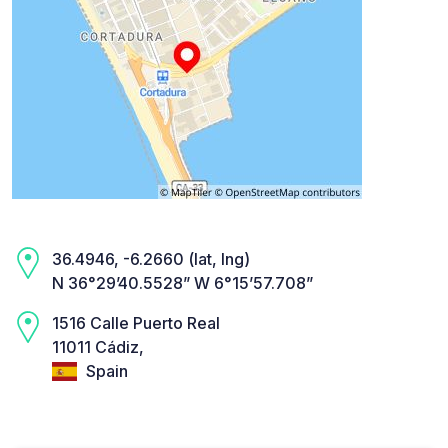
36.4946, -6.2660 (lat, lng)
N 36°29’40.5528” W 6°15’57.708”
1516 Calle Puerto Real
11011 Cádiz,
Spain