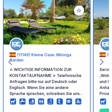
Zu Ihren Favoriten 
(11149) Kleine Oase: Milonga
(1
Garden
✮ WICHTIGE INFORMATION ZUR
Servic
KONTAKTAUFNAHME ✮ Telefonische
,Wohnw
Anfragen bitte nur auf Deutsch oder
und Ca
Englisch. Wenn Sie eine andere
Anhäng
Sprache sprechen, schreiben Sie uns
Privat
bitte per Mail oder SMS. Willkommen
Unser 
auf meinem privaten Stellplatz in Conil
nimmt 
de La Frontera! In ca. 5 km Entfernung
Alle P