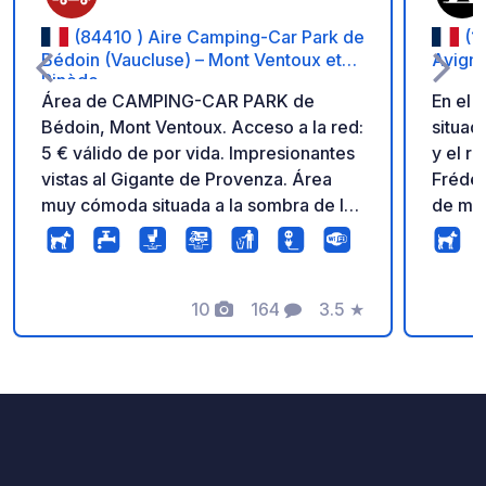
(84410 ) Aire Camping-Car Park de
(1
Bédoin (Vaucluse) – Mont Ventoux et
Avign
Pinède
Área de CAMPING-CAR PARK de
En el 
Bédoin, Mont Ventoux. Acceso a la red:
situad
5 € válido de por vida. Impresionantes
y el r
vistas al Gigante de Provenza. Área
Frédér
muy cómoda situada a la sombra de los
de mar
pinos. Punto de partida mítico para
Los us
ascender al Mont Ventoux en bicicleta.
benefi
Para más información, visite la página
de te
web de CAMPING-CAR PARK.
10
164
3.5
★
Fotos
Comentarios
Calificación