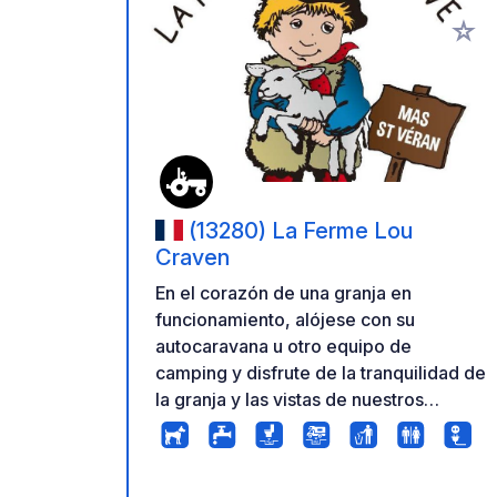
Añadir 
(13280) La Ferme Lou
Craven
En el corazón de una granja en
funcionamiento, alójese con su
autocaravana u otro equipo de
camping y disfrute de la tranquilidad de
la granja y las vistas de nuestros
prados y animales. De junio a
septiembre, abrimos nuestra tienda de
la granja para servirle comidas