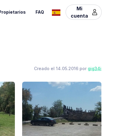
Mi
Propietarios
FAQ
cuenta
Creado el 14.05.2016 por
gig34i