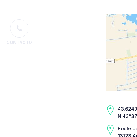
CONTACTO
43.6249,
N 43°37
Route de
13123 Ar