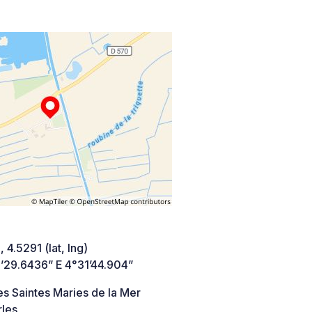
 4.5291 (lat, lng)
’29.6436” E 4°31’44.904”
s Saintes Maries de la Mer
les,