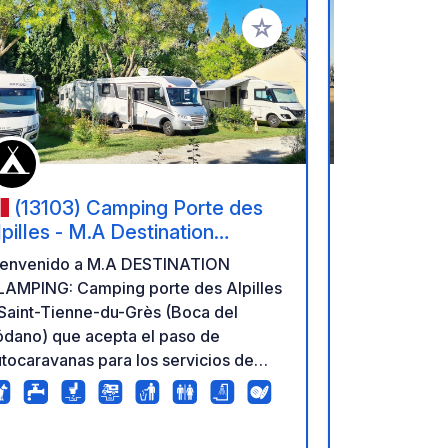
ritos
Añadir a tus favoritos
(13103) Camping Porte des
(30220
lpilles - M.A Destination
Poissons 
lamping
ienvenido a M.A DESTINATION
**Reserva na
LAMPING: Camping porte des Alpilles
Camarga - 74
Saint-Tienne-du-Grès (Boca del
solo 10-15 m
ódano) que acepta el paso de
Aigues-Mort
tocaravanas para los servicios de
privado, dis
enaje: 8€. De 16€ a 20€ para un
junto a los 
ping sin electricidad. De 20€ a 28€
aparcamient
ra un camping con electricidad. Wi-
estrechas. - Cómodas parcelas de 12 m