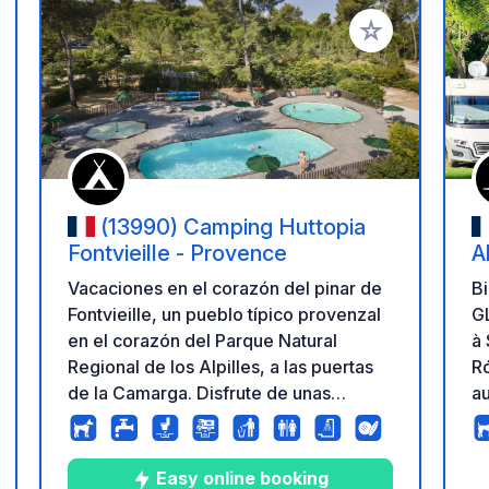
a tus favoritos
Añadir a tus favo
(13990) Camping Huttopia
Fontvieille - Provence
A
G
B
Vacaciones en el corazón del pinar de
G
Fontvieille, un pueblo típico provenzal
à 
en el corazón del Parque Natural
R
Regional de los Alpilles, a las puertas
au
de la Camarga. Disfrute de unas
dr
vacaciones bajo el signo del sol y el
cam
canto de las cigarras con una
pa
espléndida piscina, una bonita terraza
Easy online booking