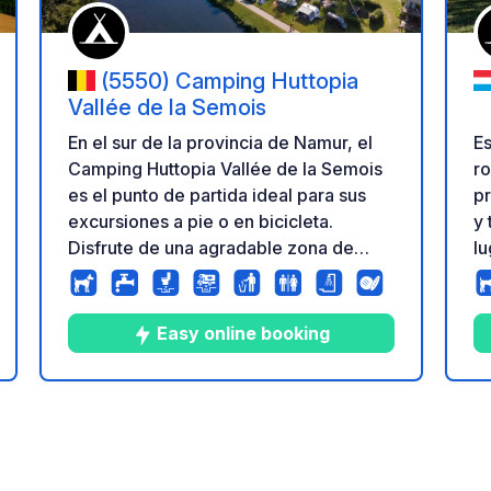
(5550) Camping Huttopia
Vallée de la Semois
Es
En el sur de la provincia de Namur, el
r
Camping Huttopia Vallée de la Semois
pr
es el punto de partida ideal para sus
y 
excursiones a pie o en bicicleta.
lu
Disfrute de una agradable zona de
pa
baño y de una luminosa sala de estar
Al
con vistas panorámicas al valle,
eq
creando el ambiente perfecto para
Easy online booking
gl
unas vacaciones relajantes en un
ación
m
entorno bucólico a orillas del río.
pa
10
33
3.8
★
Fotos
Comentarios
Calificación
cu
¡