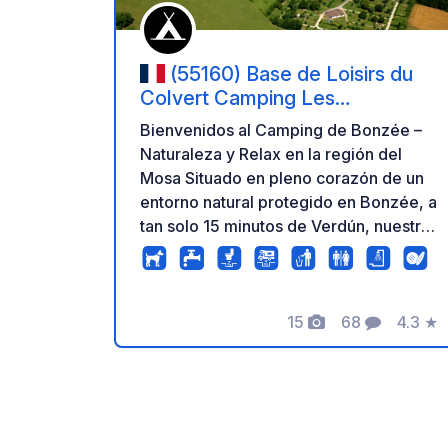
(55160) Base de Loisirs du
Colvert Camping Les
Marguerites
Bienvenidos al Camping de Bonzée –
Naturaleza y Relax en la región del
Mosa Situado en pleno corazón de un
entorno natural protegido en Bonzée, a
tan solo 15 minutos de Verdún, nuestro
camping es el lugar ideal para recargar
energías, divertirse y desconectar.
Tanto si viajas con familia, amigos o en
coche, te damos la bienvenida para
15
68
4.3
★
Fotos
Comentarios
Calific
una estancia inolvidable en plena
naturaleza. ⛺ Tus alojamientos y
parcelas 100 parcelas amplias y
sombreadas: Camping Les
Marguerites. Disfruta de espacios