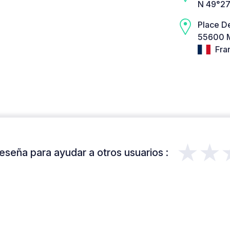
N 49°27
Place De
55600 M
Fra
★★
eseña para ayudar a otros usuarios :