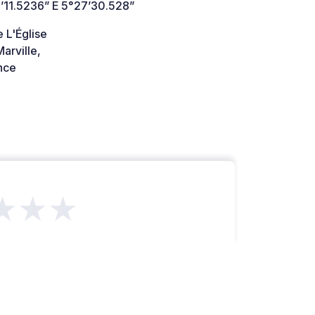
’11.5236” E 5°27’30.528”
 L'Église
arville,
nce
★★★