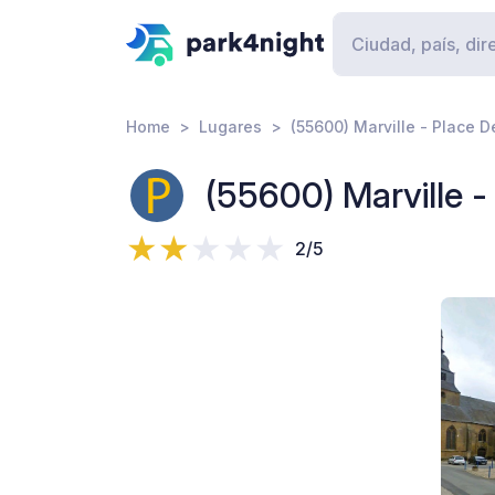
Home
Lugares
(55600) Marville - Place D
(55600) Marville -
2/5