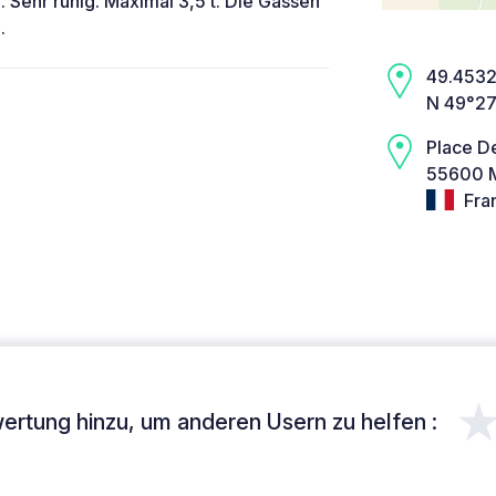
Sehr ruhig. Maximal 3,5 t. Die Gassen
.
49.4532,
N 49°27
Place De
55600 M
Fra
ertung hinzu, um anderen Usern zu helfen :