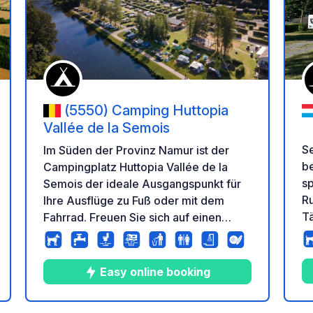
en Favoriten hinzufügen
Zu Ihren Favorit
(5550) Camping Huttopia
Vallée de la Semois
S
Im Süden der Provinz Namur ist der
be
Campingplatz Huttopia Vallée de la
sp
Semois der ideale Ausgangspunkt für
Ru
Ihre Ausflüge zu Fuß oder mit dem
Tä
Fahrrad. Freuen Sie sich auf einen
schönen Badebereich und einen hellen
Wohnbereich mit Panoramablick über
das Tal, die die perfekte Atmosphäre
Easy online booking
für einen erholsamen Urlaub in einer
tung
idyllischen Umgebung am Flussufer