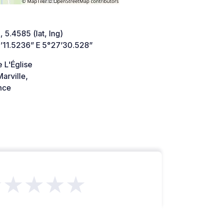
 5.4585 (lat, lng)
’11.5236” E 5°27’30.528”
 L'Église
arville,
nce
★★★★★