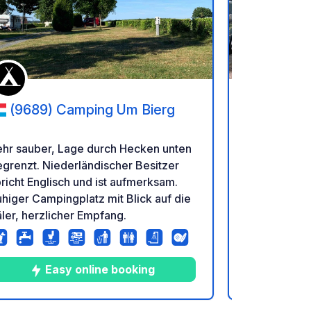
en hinzufügen
Zu Ihren Favoriten hinzufü
(9689) Camping Um Bierg
(5550)
Bouleaux
ehr sauber, Lage durch Hecken unten
Campingplat
grenzt. Niederländischer Besitzer
aber effektiv. Wenn Sie einen 
richt Englisch und ist aufmerksam.
"abgelegene
higer Campingplatz mit Blick auf die
ruhig ist und
ler, herzlicher Empfang.
bietet, die 
normalerweis
richtig. Mitten in der Natur.
Verschieden
Easy online booking
E
Sport, Mount
oder Sehens