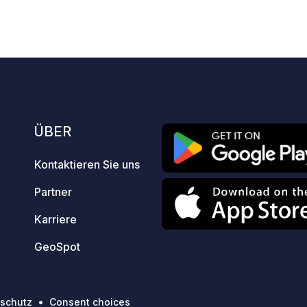
schaffen.
10
33
3.8
★
Fotos
Kommentare
Bewertung
ÜBER
Kontaktieren Sie uns
Partner
Karriere
GeoSpot
schutz
Consent choices