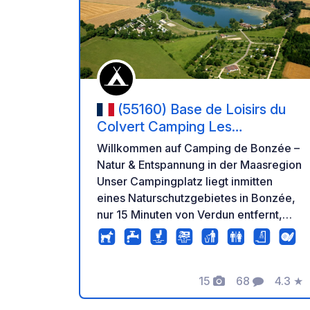
Zu Ihr
(55160) Base de Loisirs du
Colvert Camping Les
Marguerites
Willkommen auf Camping de Bonzée –
Natur & Entspannung in der Maasregion
Unser Campingplatz liegt inmitten
eines Naturschutzgebietes in Bonzée,
nur 15 Minuten von Verdun entfernt,
und ist der ideale Ort, um neue Energie
zu tanken, Spaß zu haben und
abzuschalten. Ob mit Familie, Freunden
oder auf einer Autoreise – wir heißen
15
68
4.3
★
Fotos
Kommentare
Bewer
Sie herzlich willkommen zu einem