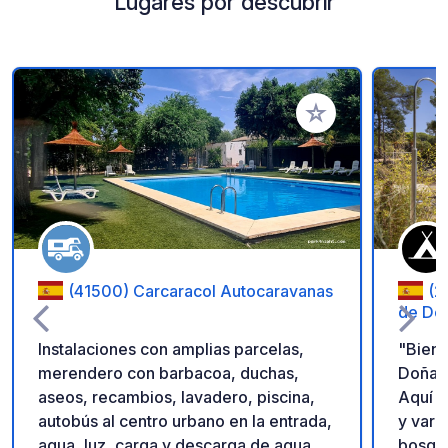
Lugares por descubrir
Añadir a tus favorito
(41500) Carcaracol Autocaravanas
(2
de Do
Instalaciones con amplias parcelas,
"Bienv
merendero con barbacoa, duchas,
Doñana
aseos, recambios, lavadero, piscina,
Aquí p
autobús al centro urbano en la entrada,
y vari
agua, luz, carga y descarga de agua.
bosque