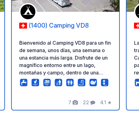
(1400) Camping VD8
Bienvenido al Camping VD8 para un fin
La
de semana, unos días, una semana o
tr
una estancia más larga. Disfrute de un
Ca
magnífico entorno entre un lago,
pa
montañas y campo, dentro de una
re
reserva natural. Tanto si viaja solo, en
es
pareja, con amigos o en familia, podrá
bi
disfrutar de una variedad de
de
actividades o simplemente relajarse en
7
22
4.1
★
árb
ación
Fotos
Comentarios
Calificación
nuestras playas de arena fina.
re
Esperamos darle la bienvenida a
y 
nuestro pequeño rincón de paraíso y
lu
haremos todo lo posible para que
ca