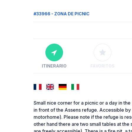
#33966 - ZONA DE PICNIC
ITINERARIO
FAVORITOS
Small nice corner for a picnic or a day in the
in front of the Assens refuge. Accessible b
motorhome). Please note if the refuge is re
other hand there are two small tables at the 
are freely accessible). There is a fire pit, a