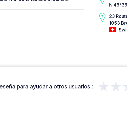
N 46°36
23 Rout
1053 Br
Swi
★★
eseña para ayudar a otros usuarios :