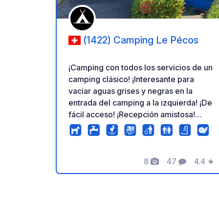
(1422) Camping Le Pécos
¡Camping con todos los servicios de un
camping clásico! ¡Interesante para
vaciar aguas grises y negras en la
entrada del camping a la izquierda! ¡De
fácil acceso! ¡Recepción amistosa!
¡Para simplemente drenar el agua,
debe hacerlo durante el horario de
apertura de la recepción del camping!
¡Sin obligación de quedarse y máximo 1
8
47
4.4
★
Fotos
Comentarios
Calific
hora!