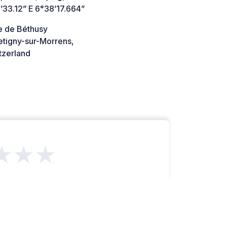
’33.12” E 6°38’17.664”
e de Béthusy
etigny-sur-Morrens,
tzerland
★★★