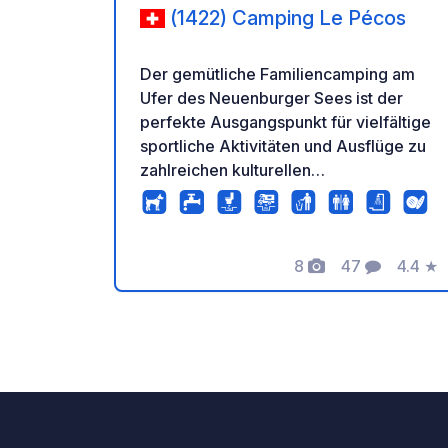
(1422) Camping Le Pécos
Der gemütliche Familiencamping am
Ufer des Neuenburger Sees ist der
perfekte Ausgangspunkt für vielfältige
sportliche Aktivitäten und Ausflüge zu
zahlreichen kulturellen
Sehenswürdigkeiten in der Region.
Suchen Sie einen gemütlichen
Familiencamping am Neuenburgersee?
Dann ist der Camping Le Pécos der
8
47
4.4
★
Fotos
Kommentare
Bewer
Richtige für Sie. Der von Bäumen
gesäumte Platz ist perfekter
Ausgangspunkt für vielfältige
sportliche Aktivitäten und Ausflüge zu
zahlreichen kulturellen
Sehenswürdigkeiten in der Region. Der
Campingladen, das Restaurant und ein