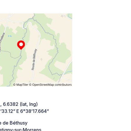
 6.6382 (lat, lng)
’33.12” E 6°38’17.664”
e de Béthusy
etigny-sur-Morrens,