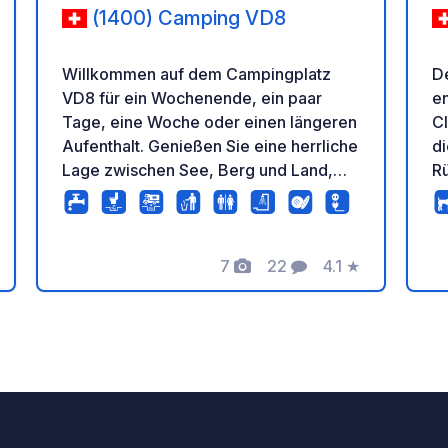
(1400) Camping VD8
Willkommen auf dem Campingplatz
De
VD8 für ein Wochenende, ein paar
e
Tage, eine Woche oder einen längeren
Cl
Aufenthalt. Genießen Sie eine herrliche
d
Lage zwischen See, Berg und Land,
R
inmitten eines Naturschutzgebietes.
St
Allein, zu zweit, mit Freunden oder der
da
Familie können Sie zahlreichen
b
Aktivitäten nachgehen oder an feinen
7
22
4.1
★
ja
tung
Fotos
Kommentare
Bewertung
Sandstränden entspannen. Wir freuen
Höh
uns, Sie in unserem Paradies begrüßen
Ju
zu dürfen und werden alles tun, um
e
Ihnen einen unvergesslichen Aufenthalt
C
zu bereiten. Wir möchten Sie nur
Ri
darauf hinweisen, dass Hunde auf dem
C
Campingplatz und am Strand nicht
R