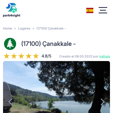
Home
Lugares
(17100) Çanakkale -
(17100) Çanakkale -
4.8/5
Creado el 08.05.2022 por
kathala