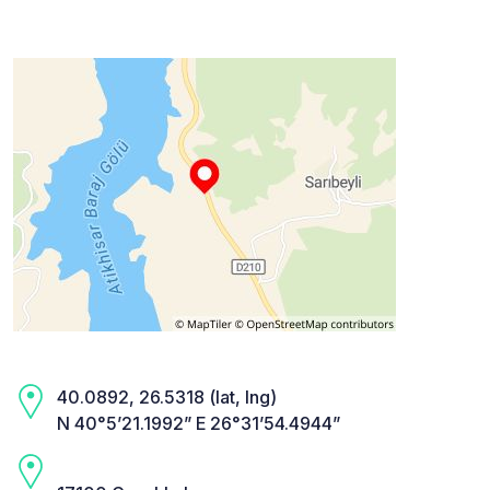
40.0892, 26.5318 (lat, lng)
N 40°5’21.1992” E 26°31’54.4944”