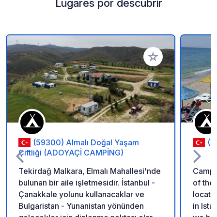
Lugares por descubrir
Añadir a tus favorito
(59300) Almalı Doğal Yaşam
(3
Çiftliği (ADOYAÇİ CAMPİNG)
Tekirdağ Malkara, Elmalı Mahallesi'nde
Campin
bulunan bir aile işletmesidir. İstanbul -
of the
Çanakkale yolunu kullanacaklar ve
locati
Bulgaristan - Yunanistan yönünden
in Ista