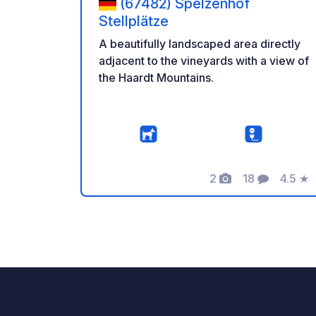
(67482) Spelzenhof
Stellplätze
A beautifully landscaped area directly
adjacent to the vineyards with a view of
the Haardt Mountains.
2
18
4.5
★
Fotos
Comentarios
Calific