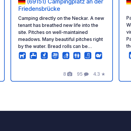
(69151) Campingplatz an der
Friedensbrücke
Pa
Camping directly on the Neckar. A new
We
tenant has breathed new life into the
vi
site. Pitches on well-maintained
Pa
meadows. Many beautiful pitches right
t
by the water. Bread rolls can be
ad
ordered at reception. The site also
offers mobile workstations with reliable
internet, where you can work in peace
8
95
4.3
★
if necessary.
ación
Fotos
Comentarios
Calificación