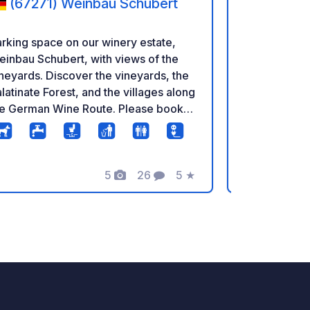
(67271) Weinbau Schubert
(69427
Mudau
rking space on our winery estate,
¡Bienvenido
inbau Schubert, with views of the
aparcamient
neyards. Discover the vineyards, the
eventos en 
latinate Forest, and the villages along
Ponemos a t
he German Wine Route. Please book in
premium, ca
vance to check availability.
Suministro y
en el sitio (
WiFi y elimi
5
26
5
★
También est
Fotos
Comentarios
Calificación
de eliminac
servicio: Las instalaciones sanitarias
(ducha y WC
directament
puede utiliza
sanitarias d
Oferta culin
cocina caser