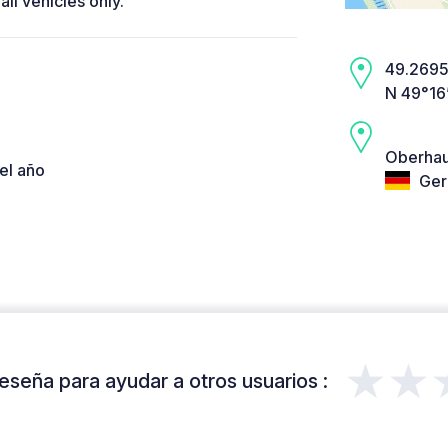
all vehicles only.
49.2695,
N 49°16
Oberhau
el año
Ger
★★
eseña para ayudar a otros usuarios :