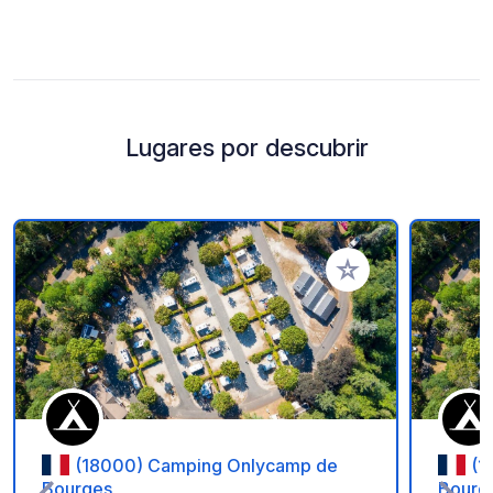
Lugares por descubrir
Añadir a tus favorito
(18000) Camping Onlycamp de
(1
Bourges
Bourg