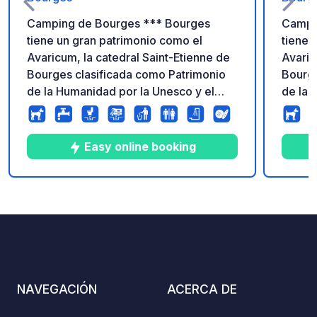
Camping de Bourges *** Bourges
Campi
tiene un gran patrimonio como el
tiene 
Avaricum, la catedral Saint-Etienne de
Avaric
Bourges clasificada como Patrimonio
Bourge
de la Humanidad por la Unesco y el
de la 
palacio Jacques-Coeur. Durante más
palaci
de cuarenta años, también ha sido
de cua
famoso por su famoso festival "Le
famoso
Easy online booking
Printemps de Bourges" que tiene lugar
Printe
en abril.
en abri
5
208
4.1
★
Fotos
Comentarios
Calificación
NAVEGACIÓN
ACERCA DE