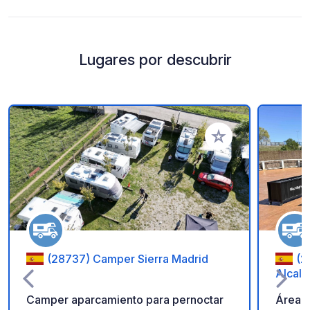
Lugares por descubrir
Añadir a tus favorito
(28737) Camper Sierra Madrid
(2
Alcalá
Camper aparcamiento para pernoctar
Área p