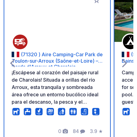
Añadir a tus favorito
(71320 ) Aire Camping-Car Park de
(5
Toulon-sur-Arroux (Saône-et-Loire) –
Bains
Bords d'Arroux et Charolais
¡Escápese al corazón del paisaje rural
Campin
de Charolais! Situada a orillas del río
accept
Arroux, esta tranquila y sombreada
for se
área ofrece un entorno bucólico ideal
pool. 
para el descanso, la pesca y el
guests
senderismo. Descubra el patrimonio
presen
del pueblo y disfrute de una naturaleza
preservada. Viaje con total tranquilidad
gracias a servicios de alta calidad:
0
84
3.9
★
Fotos
Comentarios
Calificación