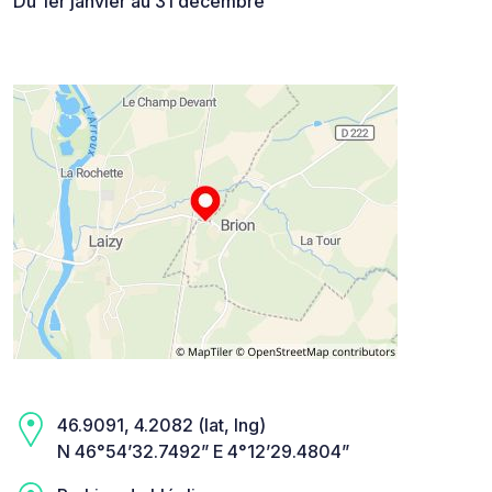
Du 1er janvier au 31 décembre
46.9091, 4.2082 (lat, lng)
N 46°54’32.7492” E 4°12’29.4804”