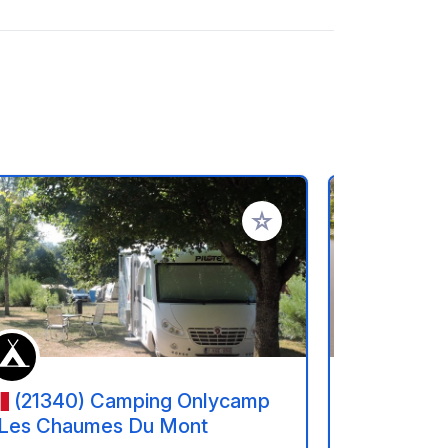
en hinzufügen
Zu Ihren Favoriten hinzufü
(21340) Camping Onlycamp
(21230
 Les Chaumes Du Mont
Huttopia 