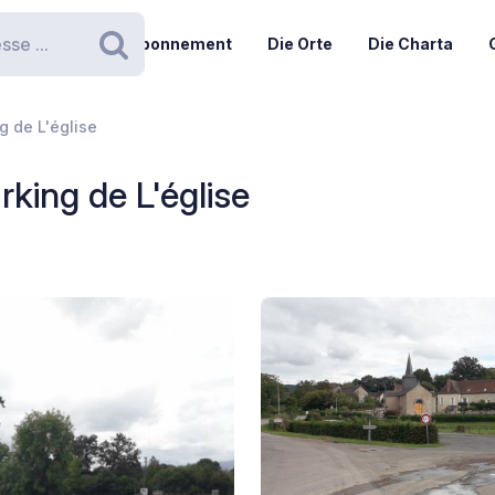
Abonnement
Die Orte
Die Charta
Suchen
g de L'église
rking de L'église