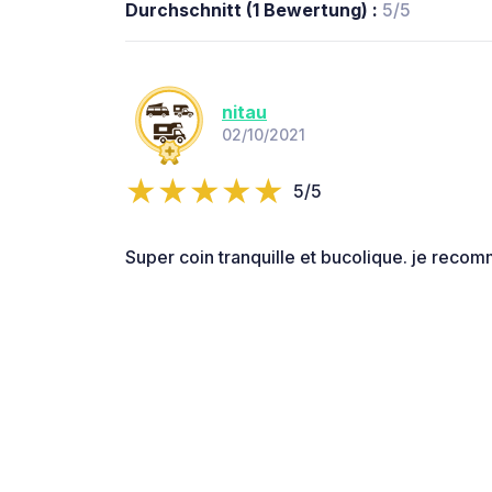
Durchschnitt (1 Bewertung) :
5/5
nitau
02/10/2021
5/5
Super coin tranquille et bucolique. je reco