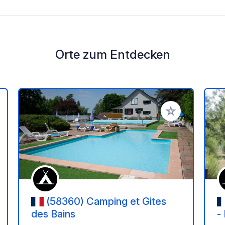
Orte zum Entdecken
en Favoriten hinzufügen
Zu Ihren Favorit
(58360) Camping et Gites
des Bains
-