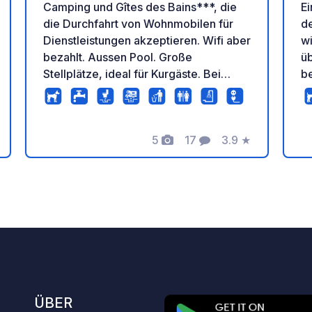
Camping und Gîtes des Bains***, die
Ei
die Durchfahrt von Wohnmobilen für
d
Dienstleistungen akzeptieren. Wifi aber
w
bezahlt. Aussen Pool. Große
ü
Stellplätze, ideal für Kurgäste. Bei
be
Vorlage von park4night wird eine
A
Ermäßigung gewährt
5
17
3.9
★
tung
Fotos
Kommentare
Bewertung
ÜBER