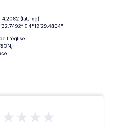
 4.2082 (lat, lng)
’32.7492” E 4°12’29.4804”
de L'église
RION,
nce
★★★★★