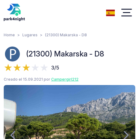
Home
Lugares
(21300) Makarska - D8
(21300) Makarska - D8
3/5
Creado el 15.09.2021 por
Campergirl212