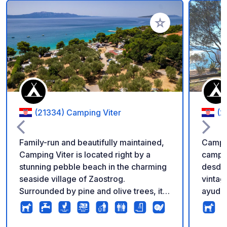
Añadir a tus favorito
(21334) Camping Viter
(2
Family-run and beautifully maintained,
Campin
Camping Viter is located right by a
campin
stunning pebble beach in the charming
desde 
seaside village of Zaostrog.
vintag
Surrounded by pine and olive trees, it
ayuda 
offers a peaceful Mediterranean
autoca
atmosphere and spacious pitches for
amplia