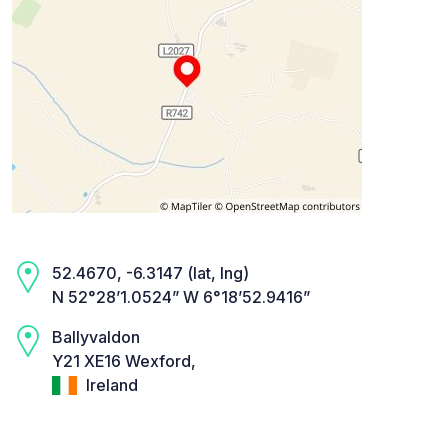
52.4670, -6.3147 (lat, lng)
N 52°28’1.0524” W 6°18’52.9416”
Ballyvaldon
Y21 XE16 Wexford,
Ireland