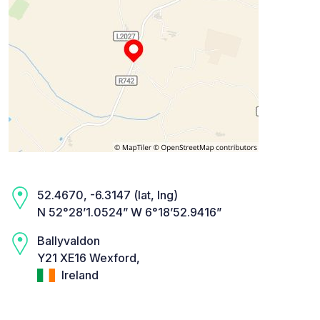
52.4670, -6.3147 (lat, lng)
N 52°28’1.0524” W 6°18’52.9416”
Ballyvaldon
Y21 XE16 Wexford,
Ireland