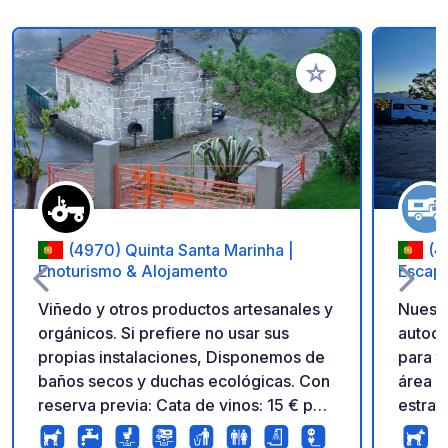
Añadir a tus favorito
(4970) Quinta Santa Marinha |
(4
Enoturismo & Alojamento
Escap
Viñedo y otros productos artesanales y
Nuestr
orgánicos. Si prefiere no usar sus
autoca
propias instalaciones, Disponemos de
para tu aventu
baños secos y duchas ecológicas. Con
área d
reserva previa: Cata de vinos: 15 € por
estrat
persona. Le ofreceré una cata de 3
ofrece